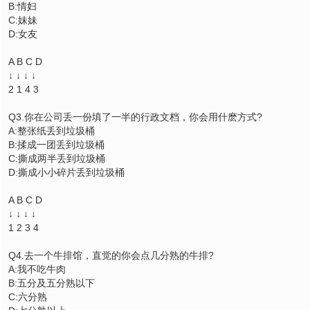
B:情妇
C:妹妹
D:女友
A B C D
↓ ↓ ↓ ↓
2 1 4 3
Q3.你在公司丢一份填了一半的行政文档，你会用什麽方式?
A:整张纸丢到垃圾桶
B:揉成一团丢到垃圾桶
C:撕成两半丢到垃圾桶
D:撕成小小碎片丢到垃圾桶
A B C D
↓ ↓ ↓ ↓
1 2 3 4
Q4.去一个牛排馆，直觉的你会点几分熟的牛排?
A:我不吃牛肉
B:五分及五分熟以下
C:六分熟