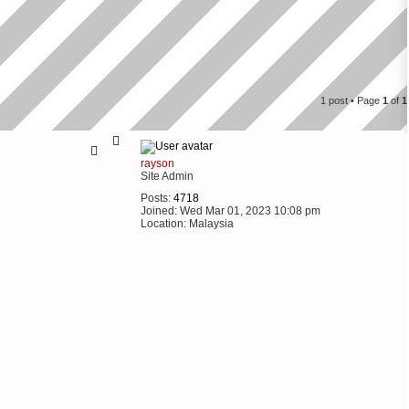
1 post • Page
1
of
1
T
o
rayson
p
Site Admin
Posts:
4718
Joined:
Wed Mar 01, 2023 10:08 pm
Location:
Malaysia