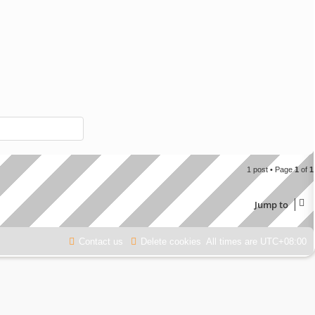
1 post • Page
1
of
1
Jump to
Contact us
Delete cookies
All times are
UTC+08:00