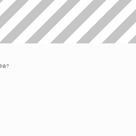
earch
你会?