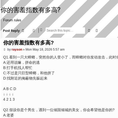
你的害羞指数有多高?
Forum rules
Search
Advanced s
Post Reply
你的害羞指数有多高?
P
by
rayson
»
Mon May 18, 2026 5:57 am
o
s
Q1.看到一只大蟑螂，突然你的人变小了，而蟑螂对你发动攻击，此时
t
A:还用说嘛，拼命的逃
B:打手机找人帮忙
C:不过是只巨型蟑螂，和他拼了
D:找附近的掩蔽物先躲起来
A B C D
↓ ↓ ↓ ↓
4 2 1 3
Q2.假设你是个男生，遇到一位倾国倾城的美女，你会希望他是你的?
A:老婆