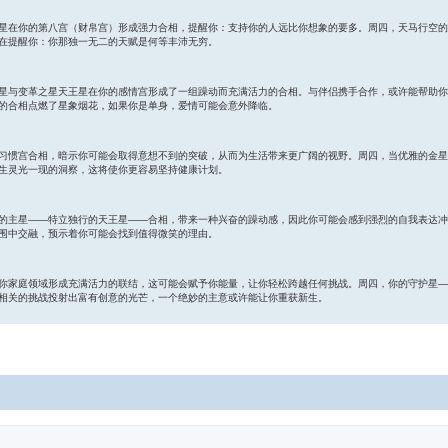
星在你的第八宫（财帛宫）形成强力合相，提醒你：支持你的人远比你想象的要多。周四，天马行空的
在提醒你：你那独一无二的天赋是何等丰沛无穷。
星与变革之星天王星在你的感情宫形成了一组躁动而充满活力的合相。与伴侣携手合作，或许能帮助你
的合相点燃了星象烟花，如果你是单身，爱情可能会意外降临。
习惯宫合相，暗示你可能会取得意想不到的突破，从而为生活带来更广阔的视野。周四，当优雅的金星
生灵光一现的洞察，这将使你更容易坚持健康计划。
的主星——特立独行的天王星——合相，带来一种兴奋的躁动感，因此你可能会感到强烈的自我表达冲
围中交融，预示着你可能会找到值得微笑的理由。
你家庭领域形成充满活力的联结，这可能会赋予你能量，让你轻松跨越任何挑战。周四，你的守护星—
相关的挑战投射出富有创意的光芒，一个绝妙的主意或许能让你重获新生。