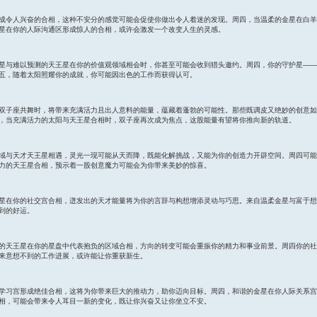
成令人兴奋的合相，这种不安分的感觉可能会促使你做出令人着迷的发现。周四，当温柔的金星在白羊
星在你的人际沟通区形成惊人的合相，或许会激发一个改变人生的灵感。
星与难以预测的天王星在你的价值观领域相会时，你甚至可能会收到猎头邀约。周四，你的守护星——
五，随着太阳照耀你的成就，你可能因出色的工作而获得认可。
双子座共舞时，将带来充满活力且出人意料的能量，蕴藏着蓬勃的可能性。那些既调皮又绝妙的创意如
，当充满活力的太阳与天王星合相时，双子座再次成为焦点，这股能量有望将你推向新的轨道。
域与天才天王星相遇，灵光一现可能从天而降，既能化解挑战，又能为你的创造力开辟空间。周四可能
力的天王星合相，预示着一股创意魔力可能会为你带来美妙的惊喜。
星在你的社交宫合相，迸发出的天才能量将为你的言辞与构想增添灵动与巧思。来自温柔金星与富于想
到的好运。
的天王星在你的星盘中代表抱负的区域合相，方向的转变可能会重振你的精力和事业前景。周四你的社
来意想不到的工作进展，或许能让你重获新生。
学习宫形成绝佳合相，这将为你带来巨大的推动力，助你迈向目标。周四，和谐的金星在你人际关系宫
相，可能会带来令人耳目一新的变化，既让你兴奋又让你坐立不安。