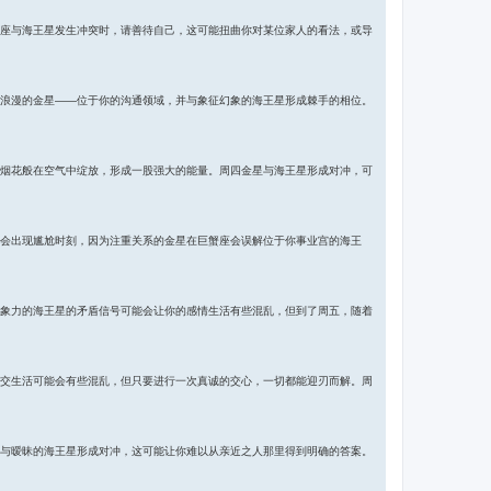
座与海王星发生冲突时，请善待自己，这可能扭曲你对某位家人的看法，或导
浪漫的金星——位于你的沟通领域，并与象征幻象的海王星形成棘手的相位。
烟花般在空气中绽放，形成一股强大的能量。周四金星与海王星形成对冲，可
会出现尴尬时刻，因为注重关系的金星在巨蟹座会误解位于你事业宫的海王
象力的海王星的矛盾信号可能会让你的感情生活有些混乱，但到了周五，随着
交生活可能会有些混乱，但只要进行一次真诚的交心，一切都能迎刃而解。周
与暧昧的海王星形成对冲，这可能让你难以从亲近之人那里得到明确的答案。