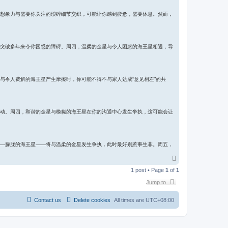
想象力与需要你关注的琐碎细节交织，可能让你感到疲惫，需要休息。然而，
突破多年来令你困惑的障碍。周四，温柔的金星与令人困惑的海王星相遇，导
与令人费解的海王星产生摩擦时，你可能不得不与家人达成“意见相左”的共
动。周四，和谐的金星与模糊的海王星在你的沟通中心发生争执，这可能会让
—朦胧的海王星——将与温柔的金星发生争执，此时最好别惹事生非。周五，
T
o
1 post • Page
1
of
1
p
Jump to
Contact us
Delete cookies
All times are
UTC+08:00