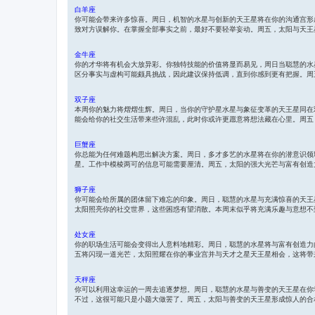
t
s
e
白羊座
t
你可能会带来许多惊喜。周日，机智的水星与创新的天王星将在你的沟通宫形
致对方误解你。在掌握全部事实之前，最好不要轻举妄动。周五，太阳与天王
金牛座
你的才华将有机会大放异彩。你独特技能的价值将显而易见，周日当聪慧的水
区分事实与虚构可能颇具挑战，因此建议保持低调，直到你感到更有把握。周
双子座
本周你的魅力将熠熠生辉。周日，当你的守护星水星与象征变革的天王星同在
能会给你的社交生活带来些许混乱，此时你或许更愿意将想法藏在心里。周五
巨蟹座
你总能为任何难题构思出解决方案。周日，多才多艺的水星将在你的潜意识领
星。工作中模棱两可的信息可能需要厘清。周五，太阳的强大光芒与富有创造
狮子座
你可能会给所属的团体留下难忘的印象。周日，聪慧的水星与充满惊喜的天王
太阳照亮你的社交世界，这些困惑有望消散。本周末似乎将充满乐趣与意想不
处女座
你的职场生活可能会变得出人意料地精彩。周日，聪慧的水星将与富有创造力
五将闪现一道光芒，太阳照耀在你的事业宫并与天才之星天王星相会，这将带
天秤座
你可以利用这幸运的一周去追逐梦想。周日，聪慧的水星与善变的天王星在你
不过，这很可能只是小题大做罢了。周五，太阳与善变的天王星形成惊人的合