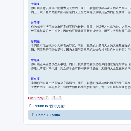
天蝎座
你可能会意识到自己的潜力是无限的。周日，聪慧的水星与富有创造力的天王
周五，赋予生命力的太阳与叛逆的天王星之间将形成极具活力的行星联结，旨
射手座
你的感情生活可能会出现意想不到的转折。周日，充满天才气息的智力之星水
致工作与娱乐产生冲突，因此你可能需要重新安排计划。周五，太阳与天王星
摩羯座
本周你可能会找到令人惊喜的答案。周日，聪慧的水星与天才的天王星在你的
识。周五局势可能会逆转，因为太阳与天王星的欢快合相将让你对自身行为产
水瓶座
你可能正渴望尝试些新事物。周日，代表智力的水星在你的创意领域与掌管你
你难以掌控日常作息。周五似乎会有特别的事情发生。太阳与天王星在欢愉氛
双鱼座
这周你的家庭生活应该会充满活力。周日，聪慧的水星与难以预测的天王星在
天才般的天王星与照亮一切的太阳将形成美妙的合相，为一个可能与家庭息息
Post Reply
Return to “西方万象”
Home
Forum