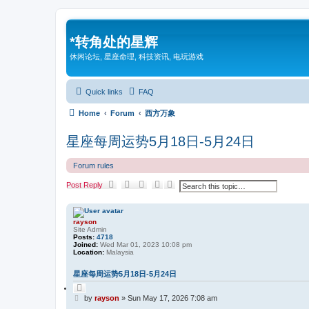
*
转角处的星辉
休闲论坛, 星座命理, 科技资讯, 电玩游戏
Quick links
FAQ
Home
Forum
西方万象
星座每周运势5月18日-5月24日
Forum rules
S
A
Post Reply
e
d
a
v
r
a
c
n
rayson
h
c
Site Admin
e
Posts:
4718
d
Joined:
Wed Mar 01, 2023 10:08 pm
s
Location:
Malaysia
e
a
星座每周运势5月18日-5月24日
r
c
Q
h
u
P
by
rayson
»
Sun May 17, 2026 7:08 am
o
o