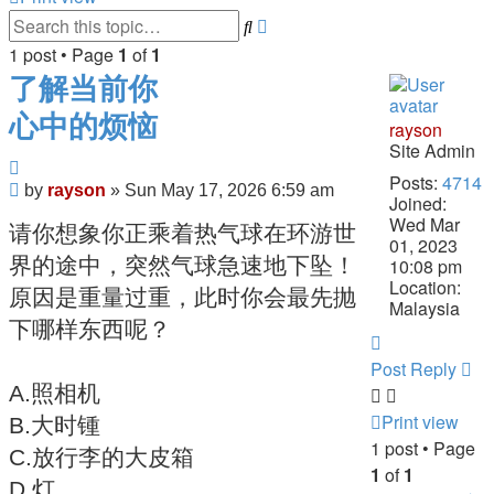
Advanced
Search
search
1 post • Page
1
of
1
了解当前你
心中的烦恼
rayson
Site Admin
Quote
Posts:
4714
Post
by
rayson
»
Sun May 17, 2026 6:59 am
Joined:
Wed Mar
请你想象你正乘着热气球在环游世
01, 2023
界的途中，突然气球急速地下坠！
10:08 pm
Location:
原因是重量过重，此时你会最先抛
Malaysia
下哪样东西呢？
Top
Post Reply
A.照相机
Print view
B.大时锺
1 post • Page
C.放行李的大皮箱
1
of
1
D.灯