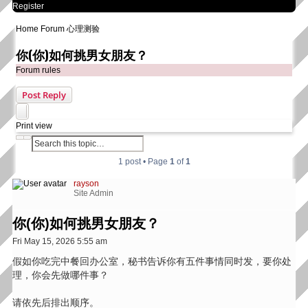
Register
Home
Forum
心理测验
你(你)如何挑男女朋友？
Forum rules
Post Reply
Print view
Search
Advanced search
1 post • Page
1
of
1
rayson
Site Admin
你(你)如何挑男女朋友？
Post
Fri May 15, 2026 5:55 am
假如你吃完中餐回办公室，秘书告诉你有五件事情同时发，要你处
理，你会先做哪件事？
请依先后排出顺序。