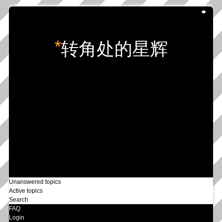
*
转角处的星辉
Unanswered topics
Active topics
Search
FAQ
Login