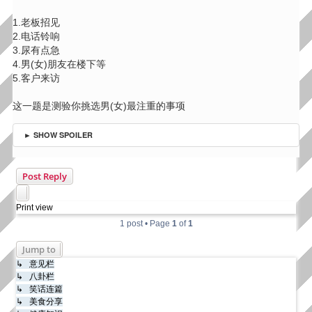
1.老板招见
2.电话铃响
3.尿有点急
4.男(女)朋友在楼下等
5.客户来访
这一题是测验你挑选男(女)最注重的事项
► SHOW SPOILER
Top
Post Reply
Print view
1 post • Page
1
of
1
Jump to
↳ 意见栏
↳ 八卦栏
↳ 笑话连篇
↳ 美食分享