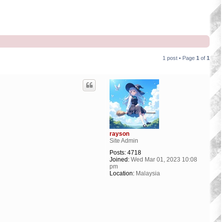
1 post • Page
1
of
1
rayson
Site Admin
Posts:
4718
Joined:
Wed Mar 01, 2023 10:08
pm
Location:
Malaysia