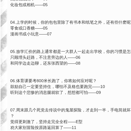
化妆包或相机——05
04.上学的时候，你的包包里除了有书本和纸笔之外，还有些什麽呢
零食或口香糖——05
漫画书或小玩意——07
05.放学汇价的路上通常都是一大群人一起走出学校，你的习惯是
只顾埋头赶路，不注意旁边的人——06
和同学边走边聊，还东张西望的——08
06.体育课要考800米长跑了，你将如何应对呢？
鼓励自己一定要坚持住，哪怕不及格也要跑完——10
听到这个悲惨的消息腿就软了，想想都可怕——09
07.周末跟几个死党去传说中的鬼屋探险，才走到一半，手电筒就
？
觉得更刺激了，坚持走完全全程——E型
劝大家别冒险按原路返回算了——11