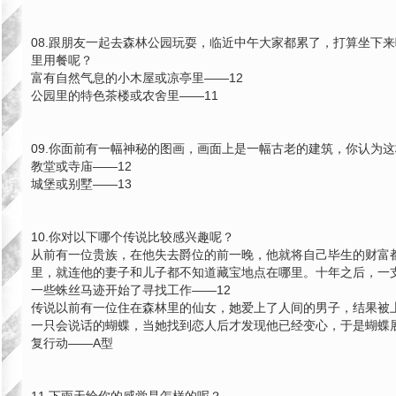
08.跟朋友一起去森林公园玩耍，临近中午大家都累了，打算坐下
里用餐呢？
富有自然气息的小木屋或凉亭里——12
公园里的特色茶楼或农舍里——11
09.你面前有一幅神秘的图画，画面上是一幅古老的建筑，你认为
教堂或寺庙——12
城堡或别墅——13
10.你对以下哪个传说比较感兴趣呢？
从前有一位贵族，在他失去爵位的前一晚，他就将自己毕生的财富
里，就连他的妻子和儿子都不知道藏宝地点在哪里。十年之后，一
一些蛛丝马迹开始了寻找工作——12
传说以前有一位住在森林里的仙女，她爱上了人间的男子，结果被
一只会说话的蝴蝶，当她找到恋人后才发现他已经变心，于是蝴蝶
复行动——A型