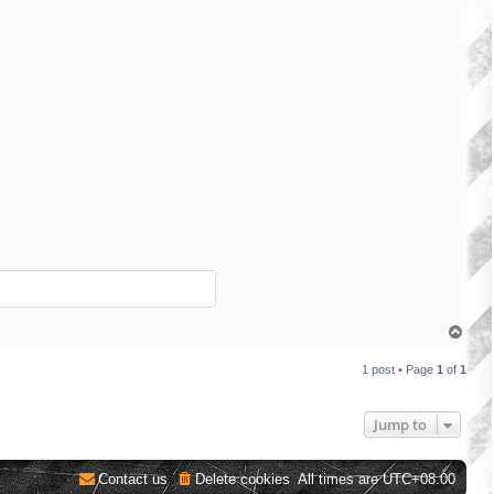
T
o
p
1 post • Page
1
of
1
Jump to
Contact us
Delete cookies
All times are
UTC+08:00