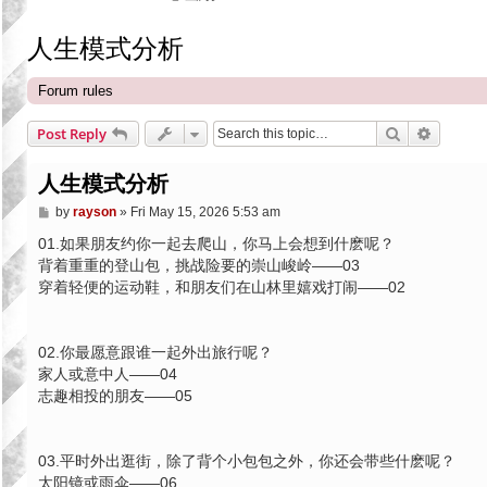
人生模式分析
Forum rules
Search
Advance
Post Reply
人生模式分析
P
by
rayson
»
Fri May 15, 2026 5:53 am
o
s
01.如果朋友约你一起去爬山，你马上会想到什麽呢？
t
背着重重的登山包，挑战险要的崇山峻岭——03
穿着轻便的运动鞋，和朋友们在山林里嬉戏打闹——02
02.你最愿意跟谁一起外出旅行呢？
家人或意中人——04
志趣相投的朋友——05
03.平时外出逛街，除了背个小包包之外，你还会带些什麽呢？
太阳镜或雨伞——06