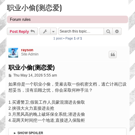
职业小偷(测恋爱)
Forum rules
Search
Advance
Post Reply
1 post • Page
1
of
1
rayson
Site Admin
职业小偷(测恋爱)
P
Thu May 14, 2026 5:55 am
o
s
如果你是一个职业小偷，受雇去取一份机密文档，逃亡计画已设
t
想妥当，没有后顾之忧，你会采取何种手法？
1.买通警卫;假装工作人员蒙混溜进去偷取
2.挟强大火力直接进去抢
3.月黑风高的晚上破坏保全系统;潜进去偷
4.花两天时间挖一个地道;直接进入保险柜
► SHOW SPOILER