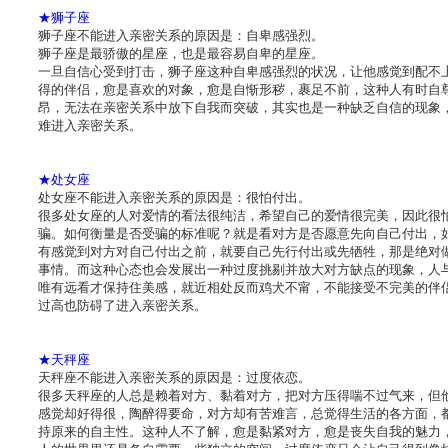
★狮子座
狮子座不能进入亲密关系的原因是：自卑感强烈。
狮子座是最骄傲的星座，也是最容易自卑的星座。
一旦自信心受到打击，狮子座这种自卑感强烈的状况，让他感觉到配不
得的伴侣，愈是喜欢的对象，愈是自惭形秽，裹足不前，这种人有时自
昂，无法在亲密关系中放下自我而突破，其实也是一种缺乏自信的现象
难进入亲密关系。
★处女座
处女座不能进入亲密关系的原因是：很怕付出。
很多处女座的人对爱情的看法很纯洁，希望自己的爱情很完美，因此很
骗。如何衡量是否受骗的标准呢？就是看对方是否愿意先向自己付出，
有感觉到对方对自己付出之前，就要自己先行付出或先牺牲，那是绝对
事情。而这种心态也会发展出一种过度挑剔并放大对方缺点的现象，人
唯有远看才保持住美感，就近相处反而鸡犬不甯，不能接受不完美的伴
过高也防碍了进入亲密关系。
★天秤座
天秤座不能进入亲密关系的原因是：过度依恋。
很多天秤座的人总是赖着对方、黏着对方，把对方压得喘不过气来，但
感觉却好得很，陶醉得要命，对方却有苦难言，总觉得生活的各方面，
持原来的自主性。这种人不了解，愈是黏紧对方，愈是丧失自我的魅力