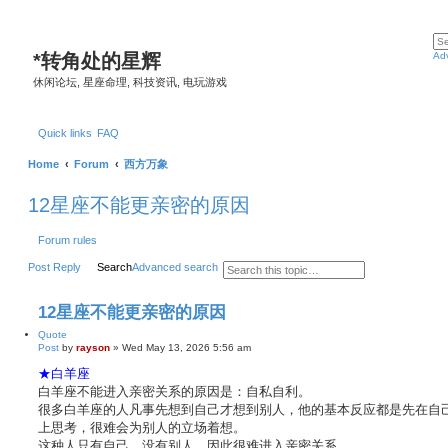
*
转角处的星辉
Ad
休闲论坛, 星座命理, 科技资讯, 电玩游戏
Quick links
FAQ
Home
Forum
西方万象
12星座不能更亲密的原因
Forum rules
Post Reply
Search
Advanced search
12星座不能更亲密的原因
Quote
Post
by
rayson
»
Wed May 13, 2026 5:56 am
★白羊座
白羊座不能进入亲密关系的原因是：自私自利。
很多白羊座的人凡事先想到自己才想到别人，他的基本反应都是先在自
上思考，很难会为别人的立场着想。
这种人只有自己，没有别人，因此很难进入亲密关系。