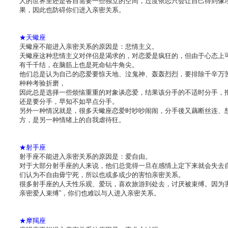
人的世界里还是各自需要一些独立的空间，过度依恋只会让自己得到像
果，因此也防碍你们进入亲密关系。
★天蠍座
天蠍座不能进入亲密关系的原因是：悲情主义。
天蠍座这种悲情主义对伴侣是渴求的，对恋爱是疯狂的，但由于心态上
有千千结，在脑筋上也是死命钻牛角尖。
他们总是认为自己的恋爱要惊天地、泣鬼神、轰轰烈烈，要排除千辛万
种种考验折磨，
因此总是选择一些烦恼重重的对象谈恋爱，结果该分手的不适时分手，
还是要分手，早知不如早点分手。
另外一种情况就是，很多天蠍座恋爱时吵吵闹闹，分手後又藕断丝连、
方，是另一种情绪上的自我虐待狂。
★射手座
射手座不能进入亲密关系的原因是：爱自由。
对于大部分射手座的人来说，他们总觉得一旦在感情上定下来就会失去
们认为不自由毋宁死，所以也或多或少的害怕亲密关系。
很多射手座的人天性乐观、爱玩，喜欢旅游到处去，讨厌被束缚。因为害
亲密爱人束缚”，你们也难以与人进入亲密关系。
★摩羯座