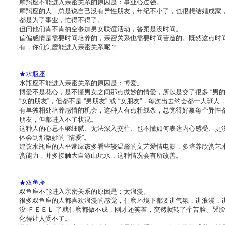
摩羯座不能进入亲密关系的原因是：事业心过强。
摩羯座的人，总是说自己没有异性朋友，年纪不小了，也很想结婚成家
都是为了事业，忙得不得了。
但问他们肯不肯抽空参加男女联谊活动，答案是没时间。
偏偏感情是需要时间培养的，亲密关系也需要时间营造的。既然这点时
有，你们怎麽能进入亲密关系呢？
★水瓶座
水瓶座不能进入亲密关系的原因是：博爱。
博爱不是花心，是不懂男女之间那点微妙的情爱，所以是交了很多 “男的朋
“女的朋友”，但都不是 “男朋友” 或 “女朋友”，每次出去约会都一大班人
有单独相处培养感情的机会，这种人有点粗线条，总觉得好象每个异性
朋友，但都进入不了状况。
这种人的心思不够细腻、无法深入交往、也不懂如何表达内心感受、更
体会到那微妙的 “情爱”。
建议水瓶座的人平常应该多看些较温馨的文艺爱情电影，多培养欣赏艺
赏能力，并多接触大自游山玩水，这种情况会有所改善。
★双鱼座
双鱼座不能进入亲密关系的原因是：太浪漫。
很多双鱼座的人都喜欢浪漫的感觉，什麽环境下都要讲气氛，讲浪漫，
没 ＦＥＥＬ 了就什麽都做不成，刚才还笑着，突然就转了个苦脸、哭
化得让人受不了。