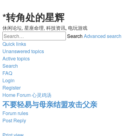
*
转角处的星辉
休闲论坛, 星座命理, 科技资讯, 电玩游戏
Search
Advanced search
Quick links
Unanswered topics
Active topics
Search
FAQ
Login
Register
Home
Forum
心灵鸡汤
不要轻易与母亲结盟攻击父亲
Forum rules
Post Reply
Print view