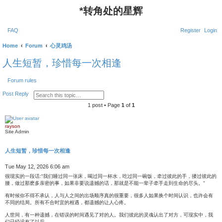
*
转角处的星辉
FAQ
Register
Login
Home
Forum
心灵鸡汤
人生短暂，珍惜每一次相逢
Forum rules
S
A
Post Reply
e
d
a
v
1 post • Page
1
of
1
r
a
c
n
h
c
rayson
e
Site Admin
d
s
e
人生短暂，珍惜每一次相逢
a
r
Q
c
u
P
Tue May 12, 2026 6:06 am
h
o
o
很现实的一段话:"我们睡过同一张床，喝过同一杯水，吃过同一碗饭，牵过彼此的手，搂过彼此的
t
s
e
腰，做过那麽多亲密的事，如果非要说遗撼的话，那就是不能一辈子牵手走到生命的尽头。"
t
有时候你不得不承认，人与人之间的出场顺序真的很重要，很多人如果换个时间认识，也许会有
不同的结局。所有不合时宜的相遇，都遗撼的让人心疼。
人世间，有一种遗撼，在错误的时间遇见了对的人。我们彼此的灵魂认出了对方，可现实中，我
们已经没有了以后。