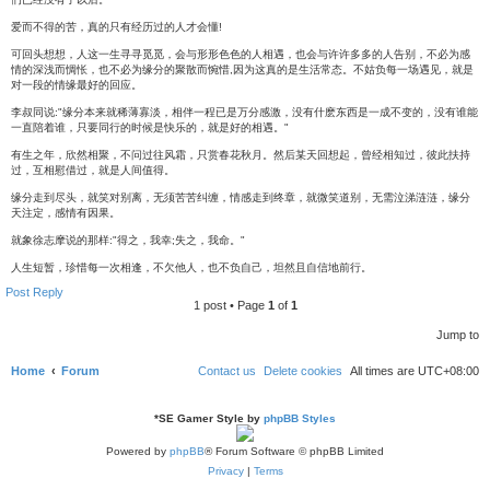
爱而不得的苦，真的只有经历过的人才会懂!
可回头想想，人这一生寻寻觅觅，会与形形色色的人相遇，也会与许许多多的人告别，不必为感
情的深浅而惆怅，也不必为缘分的聚散而惋惜,因为这真的是生活常态。不姑负每一场遇见，就是
对一段的情缘最好的回应。
李叔同说:"缘分本来就稀薄寡淡，相伴一程已是万分感激，没有什麽东西是一成不变的，没有谁能
一直陪着谁，只要同行的时候是快乐的，就是好的相遇。"
有生之年，欣然相聚，不问过往风霜，只赏春花秋月。然后某天回想起，曾经相知过，彼此扶持
过，互相慰借过，就是人间值得。
缘分走到尽头，就笑对别离，无须苦苦纠缠，情感走到终章，就微笑道别，无需泣涕涟涟，缘分
天注定，感情有因果。
就象徐志摩说的那样:"得之，我幸;失之，我命。"
人生短暂，珍惜每一次相逢，不欠他人，也不负自己，坦然且自信地前行。
T
Post Reply
o
p
1 post • Page
1
of
1
Jump to
Home
Forum
Contact us
Delete cookies
All times are
UTC+08:00
*
SE Gamer Style by
phpBB Styles
Powered by
phpBB
® Forum Software © phpBB Limited
Privacy
|
Terms