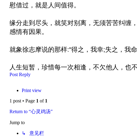
慰借过，就是人间值得。
缘分走到尽头，就笑对别离，无须苦苦纠缠
感情有因果。
就象徐志摩说的那样:"得之，我幸;失之，我命
人生短暂，珍惜每一次相逢，不欠他人，也
Post Reply
Print view
1 post • Page
1
of
1
Return to “心灵鸡汤”
Jump to
↳ 意见栏