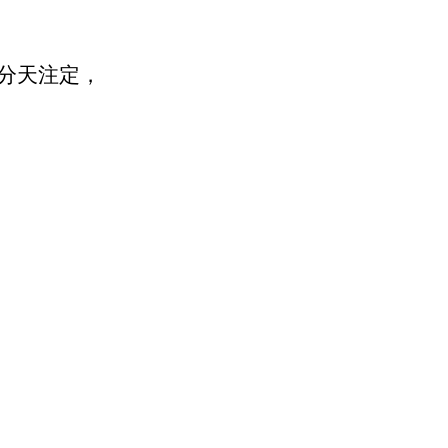
分天注定，
Top