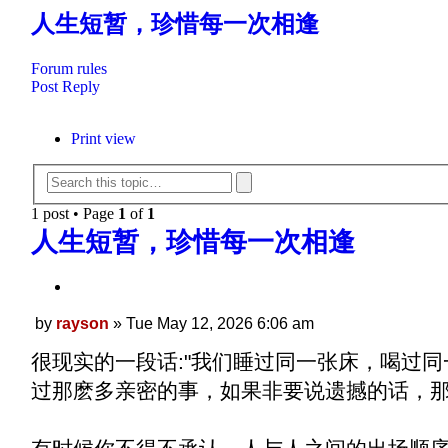
人生短暂，珍惜每一次相逢
Forum rules
Post Reply
Print view
Advanced
Search
search
1 post • Page
1
of
1
人生短暂，珍惜每一次相逢
Quote
Post
by
rayson
»
Tue May 12, 2026 6:06 am
很现实的一段话:"我们睡过同一张床，喝过
过那麽多亲密的事，如果非要说遗撼的话，那