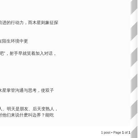
前进的行动力，而木星则象征探
在陌生环境中更
吧”，射手早就笑着加入对话，
水星掌管沟通与思考，使双子
新人、明天是朋友、后天变熟人，
对他们来说什麽叫边界？能吃
T
o
1 post • Page
1
of
1
p