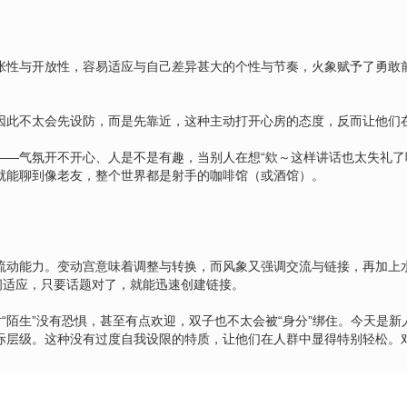
张性与开放性，容易适应与自己差异甚大的个性与节奏，火象赋予了勇敢
因此不太会先设防，而是先靠近，这种主动打开心房的态度，反而让他们
—气氛开不开心、人是不是有趣，当别人在想“欸～这样讲话也太失礼了
就能聊到像老友，整个世界都是射手的咖啡馆（或酒馆）。
流动能力。变动宫意味着调整与转换，而风象又强调交流与链接，再加上
间适应，只要话题对了，就能迅速创建链接。
“陌生”没有恐惧，甚至有点欢迎，双子也不太会被“身分”绑住。今天是
际层级。这种没有过度自我设限的特质，让他们在人群中显得特别轻松。