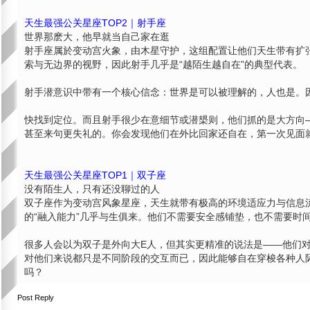
天生最强公关星座TOP2｜射手座
世界那麽大，他早就当自己家在逛
射手座属於变动宫火象，由木星守护，这组配置让他们天生带有扩
索与无边界的视野，因此射手几乎是“越陌生越自在”的典型代表。
射手潜意识中带有一个核心信念：世界是可以被理解的，人也是。
快找到定位。而且射手很少在意细节或潜槼则，他们抓的是大方向—
甚至来句更失礼的。你会发现他们在外比回家还自在，第一次见面
天生最强公关星座TOP1｜双子座
没有陌生人，只有还没聊过的人
双子座作为变动宫风象星座，天生就带有极高的环境适应力与信息
的“融入能力”几乎与生俱来。他们不需要安全感铺垫，也不需要时
很多人会以为双子是外向大E人，但其实更精准的说法是——他们对
对他们来说都只是不同阶段的交互而已，因此能够自在穿梭各种人
吗？
Post Reply