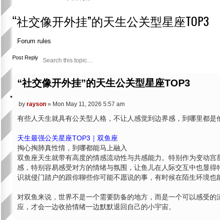
“社交像开外挂”的天生公关型星座TOP3
Forum rules
S
A
Post Reply
e
d
a
v
r
a
“社交像开外挂”的天生公关型星座TOP3
c
n
h
c
e
Q
by
rayson
»
Mon May 11, 2026 5:57 am
d
P
u
s
o
有些人天生就具有公关型人格，不让人感觉到边界感，到哪里都是
o
e
s
a
t
t
r
e
天生最强公关星座TOP3｜双鱼座
c
h
掏心掏肺真性情，到哪都能马上融入
双鱼座天生就带有高度的情感流动性与共感能力。特别作为变动宫
感，特别容易感受对方的情绪与氛围，让鱼儿在人际交互中也显得特
识就侵门踏户的跟你聊些你可能不愿说的事，有时候在陌生环境也
对双鱼来说，世界不是一个需要防备的地方，而是一个可以感受的
应，才会一边收拾情绪一边默默退回自己的小宇宙。