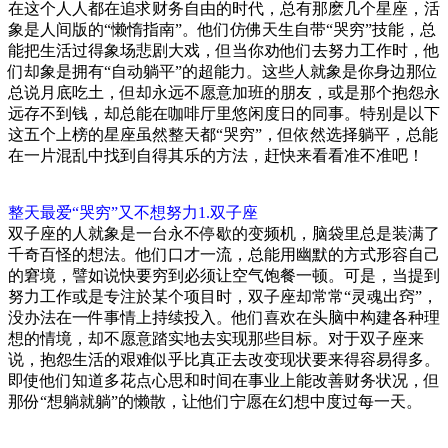
在这个人人都在追求财务自由的时代，总有那麽几个星座，活
象是人间版的“懒惰指南”。他们仿佛天生自带“哭穷”技能，总
能把生活过得象场悲剧大戏，但当你劝他们去努力工作时，他
们却象是拥有“自动躺平”的超能力。这些人就象是你身边那位
总说月底吃土，但却永远不愿意加班的朋友，或是那个抱怨永
远存不到钱，却总能在咖啡厅里悠闲度日的同事。特别是以下
这五个上榜的星座虽然整天都“哭穷”，但依然选择躺平，总能
在一片混乱中找到自得其乐的方法，赶快来看看准不准吧！
整天最爱“哭穷”又不想努力1.双子座
双子座的人就象是一台永不停歇的变频机，脑袋里总是装满了
千奇百怪的想法。他们口才一流，总能用幽默的方式形容自己
的窘境，譬如说快要穷到必须让空气饱餐一顿。可是，当提到
努力工作或是专注於某个项目时，双子座却常常“灵魂出窍”，
没办法在一件事情上持续投入。他们喜欢在头脑中构建各种理
想的情境，却不愿意踏实地去实现那些目标。对于双子座来
说，抱怨生活的艰难似乎比真正去改变现状要来得容易得多。
即使他们知道多花点心思和时间在事业上能改善财务状况，但
那份“想躺就躺”的懒散，让他们宁愿在幻想中度过每一天。