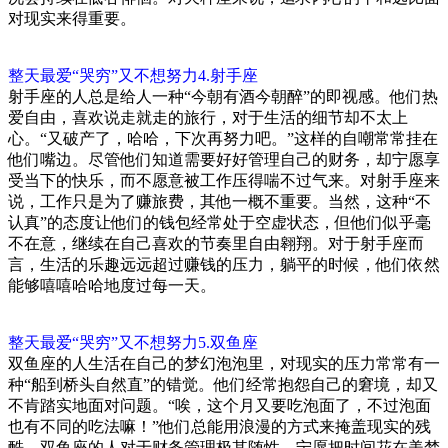
对现实来得重要。
整天最爱“哭穷”又不想努力4.射手座
射手座的人总是给人一种“今朝有酒今朝醉”的即视感。他们热
爱自由，喜欢说走就走的旅行，对于生活的细节却不太上
心。“又破产了，哈哈，下次再努力吧。”这样的自嘲常常挂在
他们嘴边。尽管他们知道需要好好管理自己的财务，却宁愿享
受当下的快乐，而不愿意被工作压得喘不过气来。对射手座来
说，工作只是为了赚旅费，其他一概不重要。当然，这种“不
认真”的态度让他们的钱包经常处于空虚状态，但他们似乎毫
不在意，继续在自己喜欢的节奏里自由翱翔。对于射手座而
言，生活的乐趣远远超过赚钱的压力，躺平的时候，他们依然
能够嘻嘻哈哈地度过每一天。
整天最爱“哭穷”又不想努力5.双鱼座
双鱼座的人生活在自己的梦幻泡泡里，对现实的压力常常有一
种“船到桥头自然直”的错觉。他们经常抱怨自己的窘境，却又
不肯踏实地面对问题。“唉，这个月又要吃泡面了，不过泡面
也有不同的吃法嘛！”他们总能用浪漫的方式来掩盖现实的残
酷。双鱼座的人对于财务管理极其随性，宁愿把时间花在美梦