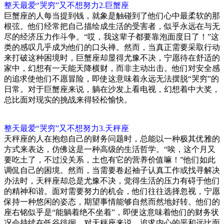
整天最爱“哭穷”又不想努力2.巨蟹座
巨蟹座的人每当提到钱，就象是触碰到了他们心中最柔软的那
根弦。他们经常把自己描绘成生活的受害者，似乎永远在与无
尽的经济压力作斗争。“哎，我这辈子都要靠泡面度日了！”这
类的感叹几乎成为他们的口头禅。然而，当真正需要采取行动
来打破这种困境时，巨蟹座却显得尤豫不决，宁愿待在舒适的
家中，幻想有一天能天降横财，而非主动出击。他们对安全感
的追求使他们不愿冒险，即使这意味着永远无法摆脱“哭穷”的
日常。对于巨蟹座来说，躺在沙发上看电视，幻想着中大奖，
总比面对现实的挑战来得轻松愉快。
整天最爱“哭穷”又不想努力3.天秤座
天秤座的人在抱怨自己的财务问题时，总能以一种极其优雅的
方式来表达，仿佛这是一种高级的生活哲学。“唉，这个月又
要吃土了，不过没关系，土也有它的营养价值嘛！”他们如此
调侃自己的困境。然而，当需要卷起袖子认真工作或找寻解决
办法时，天秤座却总是尤豫不决，觉得生活的压力有碍于他们
的精神和谐。面对需要努力的机会，他们往往选择忽视，宁愿
保持一种悠闲的姿态，期望事情能够自然而然地好转。他们的
座右铭似乎是“能躺着绝不坐着”，即便这意味着他们的财务状
况会持续在低谷徘徊。对天秤座来说，追求内心的平和远比面