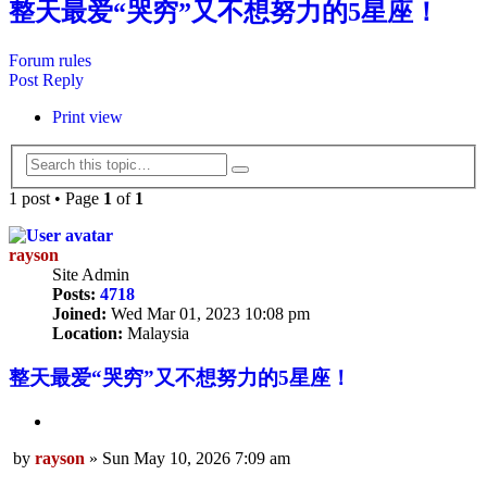
整天最爱“哭穷”又不想努力的5星座！
Forum rules
Post Reply
Print view
Search
Advanced
search
1 post • Page
1
of
1
rayson
Site Admin
Posts:
4718
Joined:
Wed Mar 01, 2023 10:08 pm
Location:
Malaysia
整天最爱“哭穷”又不想努力的5星座！
Quote
by
rayson
»
Sun May 10, 2026 7:09 am
Post