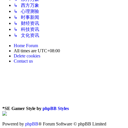
↳ 西方万象
↳ 心理测验
↳ 时事新闻
↳ 财经资讯
↳ 科技资讯
↳ 文化资讯
Home
Forum
All times are
UTC+08:00
Delete cookies
Contact us
*
SE Gamer Style by
phpBB Styles
Powered by
phpBB
® Forum Software © phpBB Limited