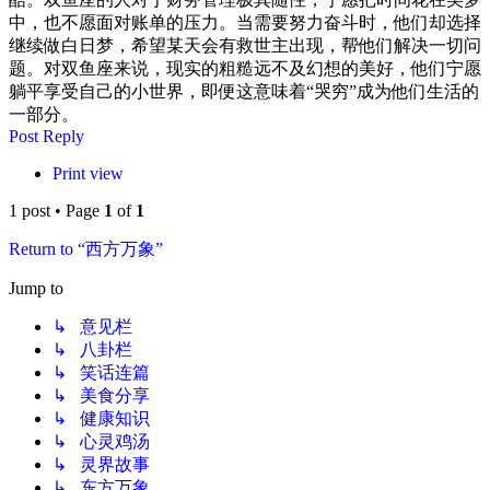
中，也不愿面对账单的压力。当需要努力奋斗时，他们却选择
继续做白日梦，希望某天会有救世主出现，帮他们解决一切问
题。对双鱼座来说，现实的粗糙远不及幻想的美好，他们宁愿
躺平享受自己的小世界，即便这意味着“哭穷”成为他们生活的
一部分。
Post Reply
Print view
1 post • Page
1
of
1
Return to “西方万象”
Jump to
↳ 意见栏
↳ 八卦栏
↳ 笑话连篇
↳ 美食分享
↳ 健康知识
↳ 心灵鸡汤
↳ 灵界故事
↳ 东方万象