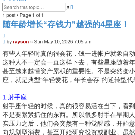
Advanced
Search
search
1 post • Page
1
of
1
随年龄增长“存钱力”越强的4星座！
Quote
Post
by
rayson
»
Sun May 10, 2026 7:05 am
有些人年轻时真的很会花，钱一进帐户就象自
这种人不一定会一直这样下去，有些星座随着年
甚至越来越懂资产累积的重要性。不是突然变小
座，就是典型“年轻爱花，年长会存”的逆转型代
1.射手座
射手座年轻的时候，真的很容易活在当下，看到
不是要紧紧抓住的东西。所以很多射手在早期
实压力之后，他们会突然有一种觉醒感，开始意
向规划型消费，甚至开始研究投资或副业。虽然