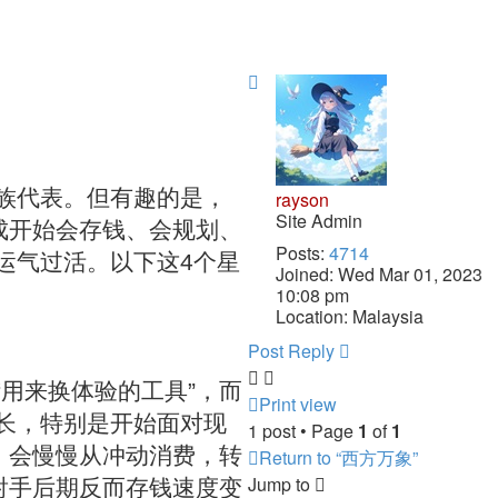
Top
族代表。但有趣的是，
rayson
Site Admin
成开始会存钱、会规划、
Posts:
4714
运气过活。以下这4个星
Joined:
Wed Mar 01, 2023
10:08 pm
Location:
Malaysia
Post Reply
用来换体验的工具”，而
Print view
长，特别是开始面对现
1 post • Page
1
of
1
，会慢慢从冲动消费，转
Return to “西方万象”
Jump to
射手后期反而存钱速度变