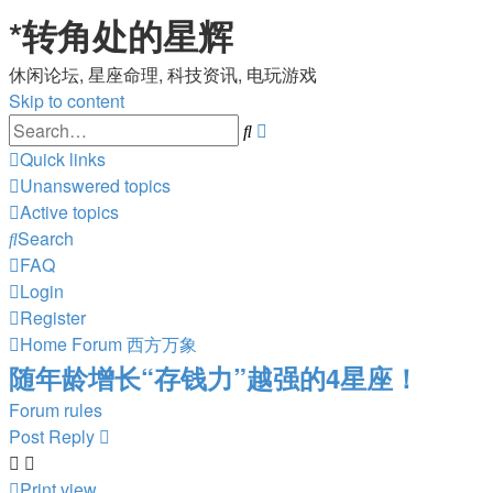
*
转角处的星辉
休闲论坛, 星座命理, 科技资讯, 电玩游戏
Skip to content
Advanced
Search
search
Quick links
Unanswered topics
Active topics
Search
FAQ
Login
Register
Home
Forum
西方万象
随年龄增长“存钱力”越强的4星座！
Forum rules
Post Reply
Print view