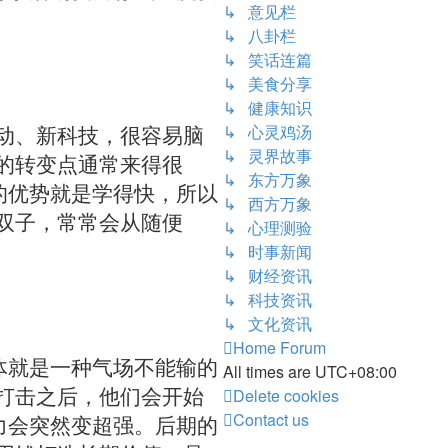
↳ 意见栏
↳ 八卦栏
↳ 笑话连篇
↳ 美食分享
↳ 健康知识
↳ 心灵鸡汤
动、新科技，很容易脑
↳ 灵界故事
的转变点通常来得很
↳ 东方万象
的优势就是学得快，所以
↳ 西方万象
双子，常常会从随便
↳ 心理测验
↳ 时事新闻
↳ 财经资讯
↳ 科技资讯
↳ 文化资讯
Home
Forum
体就是一种气场不能输的
All times are
UTC+08:00
Delete cookies
打击之后，他们会开始
Contact us
力会突然变超强。后期的