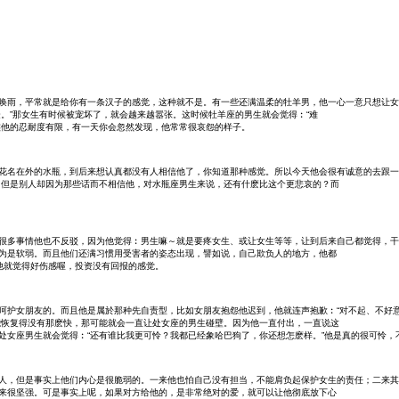
唤雨，平常就是给你有一条汉子的感觉，这种就不是。有一些还满温柔的牡羊男，他一心一意只想让女
。”那女生有时候被宠坏了，就会越来越嚣张。这时候牡羊座的男生就会觉得︰“难
实他的忍耐度有限，有一天你会忽然发现，他常常很哀怨的样子。
花名在外的水瓶，到后来想认真都没有人相信他了，你知道那种感觉。所以今天他会很有诚意的去跟一
，但是别人却因为那些话而不相信他，对水瓶座男生来说，还有什麽比这个更悲哀的？而
很多事情他也不反驳，因为他觉得︰男生嘛～就是要疼女生、或让女生等等，让到后来自己都觉得，干
为是软弱。而且他们还满习惯用受害者的姿态出现，譬如说，自己欺负人的地方，他都
他就觉得好伤感喔，投资没有回报的感觉。
呵护女朋友的。而且他是属於那种先自责型，比如女朋友抱怨他迟到，他就连声抱歉︰“对不起、不好
能恢复得没有那麽快，那可能就会一直让处女座的男生碰壁。因为他一直付出，一直说这
处女座男生就会觉得︰“还有谁比我更可怜？我都已经象哈巴狗了，你还想怎麽样。”他是真的很可怜，
人，但是事实上他们内心是很脆弱的。一来他也怕自己没有担当，不能肩负起保护女生的责任；二来其
来很坚强。可是事实上呢，如果对方给他的，是非常绝对的爱，就可以让他彻底放下心