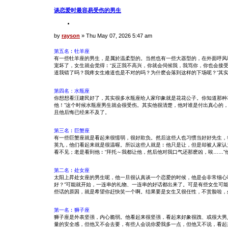
c
谈恋爱时最容易受伤的男生
h
Q
u
o
P
by
rayson
»
Thu May 07, 2026 5:47 am
t
o
e
s
第五名︰牡羊座
t
有一些牡羊座的男生，是属於温柔型的。当然也有一些大器型的，在外面呼风
宠坏了，女生就会觉得︰“反正我不高兴，你就会伺候我，我骂你，你也会接受
道我错了吗？我疼女生难道也是不对的吗？为什麽会落到这样的下场呢？”其
第四名：水瓶座
你想想看汪建民好了，其实很多水瓶座给人家印象就是花花公子。你知道那种
他！”这个时候水瓶座男生就会很受伤。其实他很清楚，他对谁是付出真心的
且他后悔已经来不及了。
第三名︰巨蟹座
有一些巨蟹座就是看起来很懦弱，很好欺负。然后这些人也习惯当好好先生，
英九，他们看起来就是很温喔。所以这些人就是︰他只是让，但是却被人家认
看不见；老是看到他︰“拜托～我都让他，然后他对我口气还那麽凶，唉……”
第二名︰处女座
太阳上昇处女座的男生呢，他一旦很认真谈一个恋爱的时候，他是会非常细心
好？”可能就开始，一连串的礼物、一连串的好话都出来了。可是有些女生可
些话的原因，就是希望你赶快笑一个啊。结果要是女生又很任性，不赏脸啦，
第一名︰狮子座
狮子座是外表坚强，内心脆弱。他看起来很坚强，看起来好象很跩、或很大男
量的安全感，但他又不会去要，有些人会说你爱我多一点，但他又不说，看起