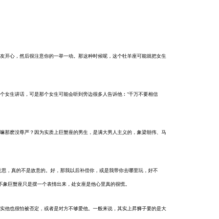
友开心，然后很注意你的一举一动。那这种时候呢，这个牡羊座可能就把女生
个女生讲话，可是那个女生可能会听到旁边很多人告诉他︰“千万不要相信
嘛那麽没尊严？因为实质上巨蟹座的男生，是满大男人主义的，象梁朝伟、马
意思，真的不是故意的。好，那我以后补偿你，或是我带你去哪里玩，好不
不象巨蟹座只是摆一个表情出来，处女座是他心里真的很慌。
实他也很怕被否定，或者是对方不够爱他。一般来说，其实上昇狮子要的是大