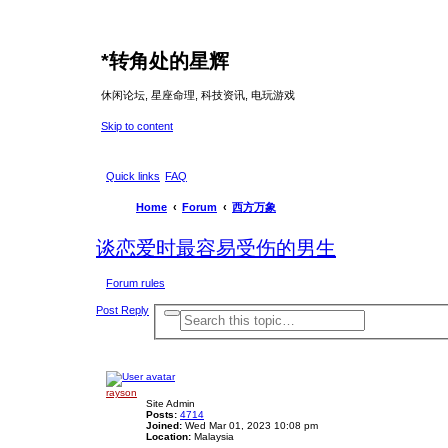
*
转角处的星辉
休闲论坛, 星座命理, 科技资讯, 电玩游戏
Skip to content
Quick links
FAQ
Home
Forum
西方万象
谈恋爱时最容易受伤的男生
Forum rules
Post Reply
A
S
d
e
v
a
a
r
n
c
c
e
rayson
h
d
Site Admin
s
Posts:
4714
e
Joined:
Wed Mar 01, 2023 10:08 pm
a
Location:
Malaysia
r