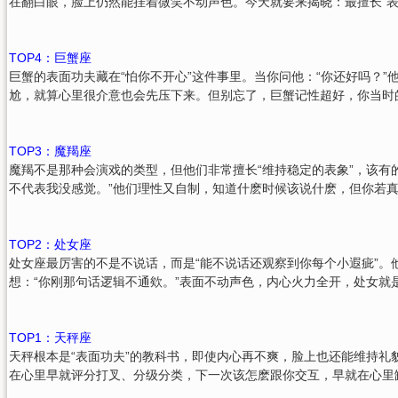
在翻白眼，脸上仍然能挂着微笑不动声色。今天就要来揭晓：最擅长“表
TOP4：巨蟹座
巨蟹的表面功夫藏在“怕你不开心”这件事里。当你问他：“你还好吗？”
尬，就算心里很介意也会先压下来。但别忘了，巨蟹记性超好，你当时
TOP3：魔羯座
魔羯不是那种会演戏的类型，但他们非常擅长“维持稳定的表象”，该有
不代表我没感觉。”他们理性又自制，知道什麽时候该说什麽，但你若
TOP2：处女座
处女座最厉害的不是不说话，而是“能不说话还观察到你每个小遐疵”
想：“你刚那句话逻辑不通欸。”表面不动声色，内心火力全开，处女就
TOP1：天秤座
天秤根本是“表面功夫”的教科书，即使内心再不爽，脸上也还能维持
在心里早就评分打叉、分级分类，下一次该怎麽跟你交互，早就在心里