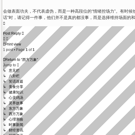
会做表面功夫，不代表虚伪，而是一种高段位的“情绪控场力”。有时候
话”时，请记得一件事，他们并不是真的都没事，而是选择维持场面的
Top
Post Reply
Print view
1 post • Page
1
of
1
Return to “西方万象”
Jump to
↳ 意见栏
↳ 八卦栏
↳ 笑话连篇
↳ 美食分享
↳ 健康知识
↳ 心灵鸡汤
↳ 灵界故事
↳ 东方万象
↳ 西方万象
↳ 心理测验
↳ 时事新闻
↳ 财经资讯