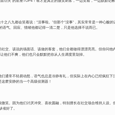
面功夫”的星座TOP4！谁才是真正的微笑刺客，一边笑着，一边默默记
他十之八九都会笑着说：“没事啦。”但那个“没事”，其实常常是一种心酸
的语气、回应、情绪他都记得一清二楚，只是他选择不说而已。
的社交、该说的场面话、该做的客套，他们全都做得漂漂亮亮。但你问他
真让他们不爽，他们也只会默默把你从人生调度里划掉。
。他们通常不轻易动怒，语气也总是冷静有礼，但实际上在内心已经疯狂下
是这麽安静的当一个高级侦测器！
礼貌微笑。因为他们讨厌冲突、喜欢圆融，特别擅长在社交场合维持人设。
缺省好了。