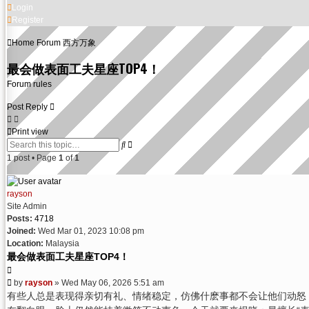
Login
Register
Home
Forum
西方万象
最会做表面工夫星座TOP4！
Forum rules
Post Reply
Print view
Advanced
Search
search
1 post • Page
1
of
1
rayson
Site Admin
Posts:
4718
Joined:
Wed Mar 01, 2023 10:08 pm
Location:
Malaysia
最会做表面工夫星座TOP4！
Quote
Post
by
rayson
»
Wed May 06, 2026 5:51 am
有些人总是表现得亲切有礼、情绪稳定，仿佛什麽事都不会让他们动怒