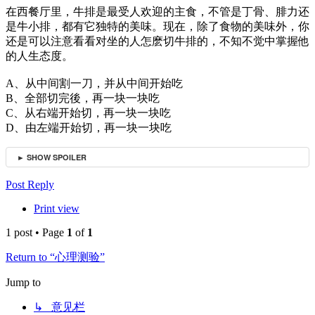
在西餐厅里，牛排是最受人欢迎的主食，不管是丁骨、腓力还
是牛小排，都有它独特的美味。现在，除了食物的美味外，你
还是可以注意看看对坐的人怎麽切牛排的，不知不觉中掌握他
的人生态度。
A、从中间割一刀，并从中间开始吃
B、全部切完後，再一块一块吃
C、从右端开始切，再一块一块吃
D、由左端开始切，再一块一块吃
► SHOW SPOILER
Top
Post Reply
Print view
1 post • Page
1
of
1
Return to “心理测验”
Jump to
↳ 意见栏