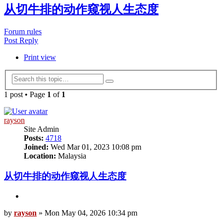
从切牛排的动作窥视人生态度
Forum rules
Post Reply
Print view
Advanced
Search
search
1 post • Page
1
of
1
rayson
Site Admin
Posts:
4718
Joined:
Wed Mar 01, 2023 10:08 pm
Location:
Malaysia
从切牛排的动作窥视人生态度
Quote
Post
by
rayson
»
Mon May 04, 2026 10:34 pm