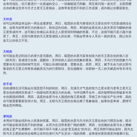
会有些混乱，但只要进行一次真诚的交心，一切都能迎刃而解。周五将闪现一道光芒，太阳照耀
在你的事业宫并与天才之星天王星相会，这将带来意想不到的工作进展，或许能让你重获新生。
天秤座
你可以利用这幸运的一周去追逐梦想。周日，聪慧的水星与善变的天王星在你学习宫形成绝佳合
相，这将为你带来巨大的推动力，助你迈向目标。周四，和谐的金星在你人际关系宫与暧昧的海
王星形成对冲，这可能让你难以从亲近之人那里得到明确的答案。不过，这很可能只是小题大做
罢了。周五，太阳与善变的天王星形成惊人的合相，可能会带来令人耳目一新的变化，既让你兴
奋又让你坐立不安。
天蝎座
你可能会意识到自己的潜力是无限的。周日，聪慧的水星与富有创造力的天王星在你的第八宫
（财帛宫）形成强力合相，提醒你：支持你的人远比你想象的要多。周四，天马行空的想象力与
需要你关注的琐碎细节交织，可能让你感到疲惫，需要休息。然而，周五，赋予生命力的太阳与
叛逆的天王星之间将形成极具活力的行星联结，旨在提醒你：你那独一无二的天赋是何等丰沛无
穷。
射手座
你的感情生活可能会出现意想不到的转折。周日，充满天才气息的智力之星水星与变革之星天王
星在你的感情宫形成了一组躁动而充满活力的合相。与伴侣携手合作，或许能帮助你突破多年来
令你困惑的障碍。周四，温柔的金星与令人困惑的海王星相遇，导致工作与娱乐产生冲突，因此
你可能需要重新安排计划。周五，太阳与天王星的合相点燃了星象烟花，如果你是单身，爱情可
能会意外降临。
摩羯座
本周你可能会找到令人惊喜的答案。周日，聪慧的水星与天才的天王星在你的习惯宫合相，暗示
你可能会取得意想不到的突破，从而为生活带来更广阔的视野。周四，当优雅的金星与令人费解
的海王星产生摩擦时，你可能不得不与家人达成“意见相左”的共识。周五局势可能会逆转，因为太
阳与天王星的欢快合相将让你对自身行为产生灵光一现的洞察，这将使你更容易坚持健康计划。