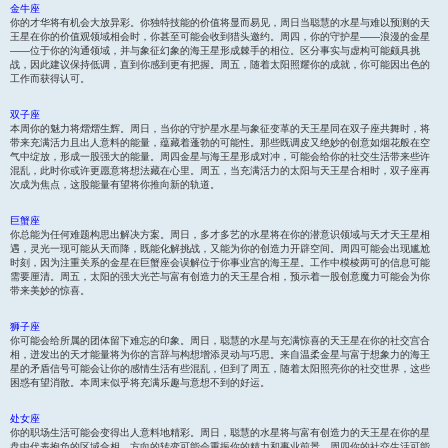
金牛座
你的才华将有机会大放异彩。你独特技能的价值将显而易见，周日当聪慧的水星与难以预测的天
王星在你的价值观领域相会时，你甚至可能会收到猎头邀约。周四，你的守护星——浪漫的金星
——位于你的沟通领域，并与象征幻象的海王星形成棘手的相位。区分事实与虚构可能颇具挑
战，因此建议保持低调，直到你感到更有把握。周五，随着太阳照耀你的成就，你可能因出色的
工作而获得认可。
双子座
本周你的魅力将熠熠生辉。周日，当你的守护星水星与象征变革的天王星同在双子座共舞时，将
带来充满活力且出人意料的能量，蕴藏着蓬勃的可能性。那些既调皮又绝妙的创意如烟花般在空
气中绽放，形成一股强大的能量。周四金星与海王星形成对冲，可能会给你的社交生活带来些许
混乱，此时你或许更愿意将想法藏在心里。周五，当充满活力的太阳与天王星合相时，双子座再
次成为焦点，这股能量有望将你推向新的轨道。
巨蟹座
你总能为任何难题构思出解决方案。周日，多才多艺的水星将在你的潜意识领域与天才天王星相
遇，灵光一现可能从天而降，既能化解挑战，又能为你的创造力开辟空间。周四可能会出现尴尬
时刻，因为注重关系的金星在巨蟹座会误解位于你事业宫的海王星。工作中模棱两可的信息可能
需要厘清。周五，太阳的强大光芒与富有创造力的天王星合相，预示着一股创意魔力可能会为你
带来美妙的惊喜。
狮子座
你可能会给所属的团体留下难忘的印象。周日，聪慧的水星与充满惊喜的天王星在你的社交宫合
相，迸发出的天才能量将为你的言辞与构想增添灵动与巧思。来自温柔金星与富于想象力的海王
星的矛盾信号可能会让你的感情生活有些混乱，但到了周五，随着太阳照亮你的社交世界，这些
困惑有望消散。本周末似乎将充满乐趣与意想不到的好运。
处女座
你的职场生活可能会变得出人意料地精彩。周日，聪慧的水星将与富有创造力的天王星在你的星
盘中代表抱负的区域合相，方向的转变可能会重振你的精力和事业前景。周四你的社交生活可能