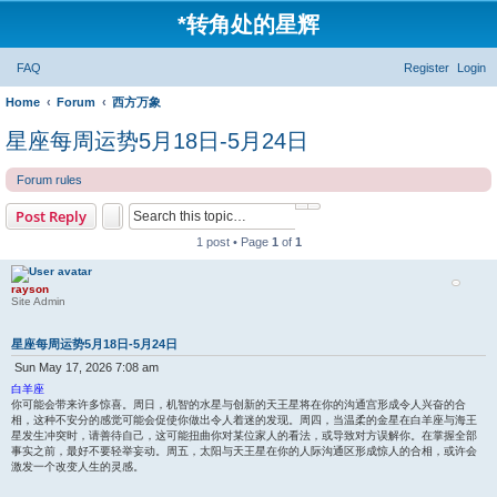
*
转角处的星辉
FAQ
Register
Login
Home
Forum
西方万象
星座每周运势5月18日-5月24日
Forum rules
Search
Advanced search
Post Reply
1 post • Page
1
of
1
rayson
Site Admin
星座每周运势5月18日-5月24日
Sun May 17, 2026 7:08 am
P
白羊座
o
你可能会带来许多惊喜。周日，机智的水星与创新的天王星将在你的沟通宫形成令人兴奋的合
s
相，这种不安分的感觉可能会促使你做出令人着迷的发现。周四，当温柔的金星在白羊座与海王
t
星发生冲突时，请善待自己，这可能扭曲你对某位家人的看法，或导致对方误解你。在掌握全部
事实之前，最好不要轻举妄动。周五，太阳与天王星在你的人际沟通区形成惊人的合相，或许会
激发一个改变人生的灵感。