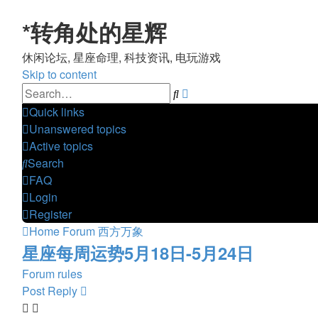
*
转角处的星辉
休闲论坛, 星座命理, 科技资讯, 电玩游戏
Skip to content
Advanced
Search
search
Quick links
Unanswered topics
Active topics
Search
FAQ
Login
Register
Home
Forum
西方万象
星座每周运势5月18日-5月24日
Forum rules
Post Reply