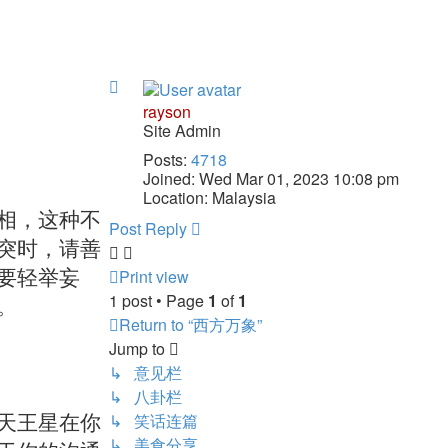
Top
rayson
Site Admin
Posts:
4718
Joined:
Wed Mar 01, 2023 10:08 pm
Location:
Malaysia
相，这种不
Post Reply
突时，请善
Print view
要轻举妄
1 post • Page
1
of
1
。
Return to “西方万象”
Jump to
↳ 意见栏
↳ 八卦栏
↳ 笑话连篇
天王星在你
↳ 美食分享