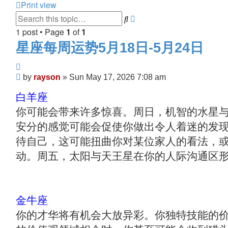
Print view
Advanced
Search
search
1 post • Page
1
of
1
星座每周运势5月18日-5月24日
Quote
Post
by
rayson
»
Sun May 17, 2026 7:08 am
白羊座
你可能会带来许多惊喜。周日，机智的水星
安分的感觉可能会促使你做出令人着迷的发
待自己，这可能扭曲你对某位家人的看法，
动。周五，太阳与天王星在你的人际沟通区
金牛座
你的才华将有机会大放异彩。你独特技能的