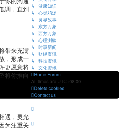
于你的沟通
↳ 健康知识
低调，直到
↳ 心灵鸡汤
↳ 灵界故事
↳ 东方万象
↳ 西方万象
↳ 心理测验
↳ 时事新闻
将带来充满
↳ 财经资讯
放，形成一
↳ 科技资讯
许更愿意将
↳ 文化资讯
Home
Forum
望将你推向
All times are
UTC+08:00
Delete cookies
Contact us
相遇，灵光
因为注重关