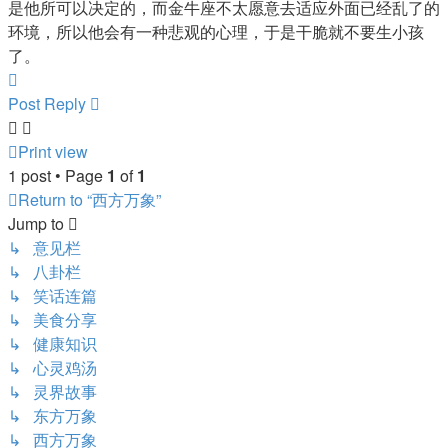
是他所可以决定的，而金牛座不太愿意去适应外面已经乱了的
环境，所以他会有一种悲观的心理，于是干脆就不要生小孩
了。
Top
Post Reply
Print view
1 post • Page
1
of
1
Return to “西方万象”
Jump to
↳ 意见栏
↳ 八卦栏
↳ 笑话连篇
↳ 美食分享
↳ 健康知识
↳ 心灵鸡汤
↳ 灵界故事
↳ 东方万象
↳ 西方万象