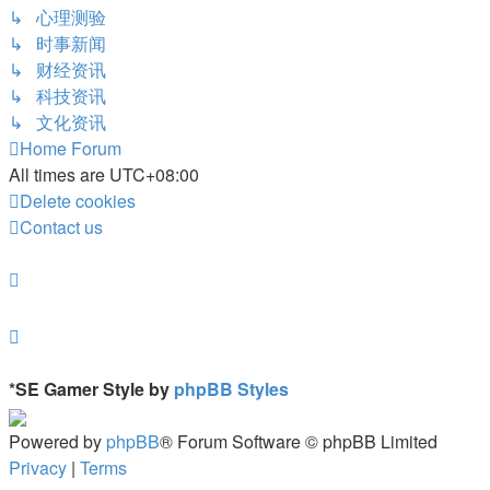
↳ 心理测验
↳ 时事新闻
↳ 财经资讯
↳ 科技资讯
↳ 文化资讯
Home
Forum
All times are
UTC+08:00
Delete cookies
Contact us
*
SE Gamer Style by
phpBB Styles
Powered by
phpBB
® Forum Software © phpBB Limited
Privacy
|
Terms