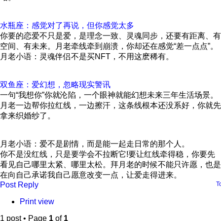
水瓶座：感觉对了再说，但你感觉太多
你要的恋爱不只是爱，是理念一致、灵魂同步，还要有距离、有
空间、有未来。月老牵线牵到崩溃，你却还在感觉“差一点点”。
月老小语：灵魂伴侣不是买NFT，不用这麽稀有。
双鱼座：爱幻想，忽略现实警讯
一句“我想你”你就沦陷，一个眼神就能幻想未来三年生活场景。
月老一边帮你拉红线，一边擦汗，这条线根本还没系好，你就先
拿来织婚纱了。
月老小语：爱不是剧情，而是能一起走日常的那个人。
你不是没红线，只是要学会不拉断它!要让红线牵得稳，你要先
看见自己哪里太紧、哪里太松。拜月老的时候不能只许愿，也是
在向自己承诺我自己愿意改变一点，让爱走得进来。
Post Reply
T
Print view
1 post • Page
1
of
1