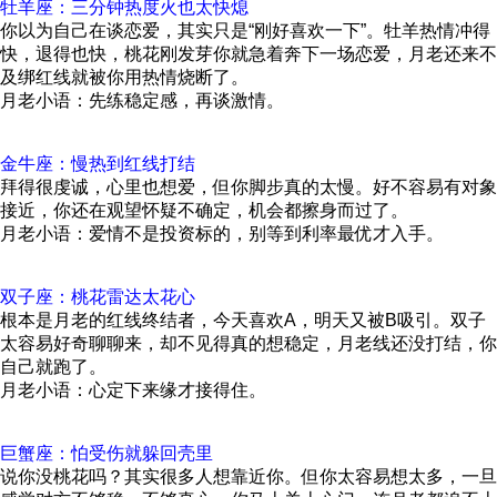
牡羊座：三分钟热度火也太快熄
你以为自己在谈恋爱，其实只是“刚好喜欢一下”。牡羊热情冲得
快，退得也快，桃花刚发芽你就急着奔下一场恋爱，月老还来不
及绑红线就被你用热情烧断了。
月老小语：先练稳定感，再谈激情。
金牛座：慢热到红线打结
拜得很虔诚，心里也想爱，但你脚步真的太慢。好不容易有对象
接近，你还在观望怀疑不确定，机会都擦身而过了。
月老小语：爱情不是投资标的，别等到利率最优才入手。
双子座：桃花雷达太花心
根本是月老的红线终结者，今天喜欢A，明天又被B吸引。双子
太容易好奇聊聊来，却不见得真的想稳定，月老线还没打结，你
自己就跑了。
月老小语：心定下来缘才接得住。
巨蟹座：怕受伤就躲回壳里
说你没桃花吗？其实很多人想靠近你。但你太容易想太多，一旦