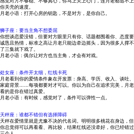
感觉对方不够稳、不够真心，你马上关上心门，连月老都追不上
你关壳的速度。
月老小语：打开心房的钥匙，不是对方，是你自己。
狮子座：要当主角不想委屈
你想谈恋爱没错，但要对方眼里只有你、话题都围着你、态度要
诚恳且热情，标准之高让月老只能边牵边摇头，因为很多人撑不
了三集就下戏了。
月老小语：偶尔让对方也当主角，才会有对戏。
处女座：条件开太细，红线卡死
月老看到你的爱情条件象在开发票：身高、学历、收入、谈吐、
家庭背景……每项都要对才可以。你以为自己在追求完美，月老
看的是你在错过真爱。
月老小语：有时候，感觉对了，条件可以弹性一点。
天秤座：谁都不错但有选择障碍
天秤在爱情里就是尤豫不决的代名词。明明很多桃花在身边，但
你总觉得可以再看看、再比较，结果红线还没牵好，你已经错过
三个人。