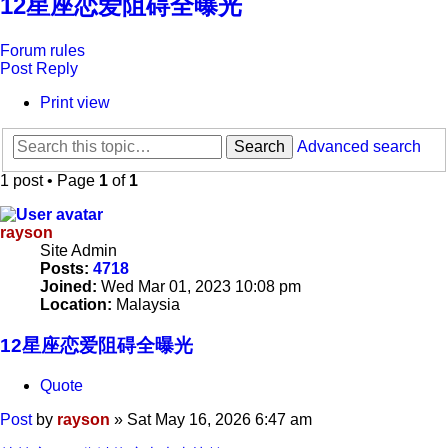
12星座恋爱阻碍全曝光
Forum rules
Post Reply
Print view
Search
Advanced search
1 post • Page
1
of
1
rayson
Site Admin
Posts:
4718
Joined:
Wed Mar 01, 2023 10:08 pm
Location:
Malaysia
12星座恋爱阻碍全曝光
Quote
Post
by
rayson
»
Sat May 16, 2026 6:47 am