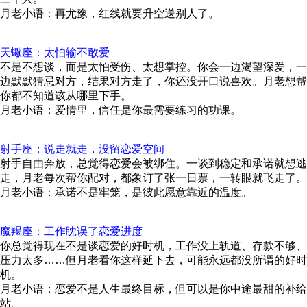
月老小语：再尤豫，红线就要升空送别人了。
天蠍座：太怕输不敢爱
不是不想谈，而是太怕受伤、太想掌控。你会一边渴望深爱，一
边默默猜忌对方，结果对方走了，你还没开口说喜欢。月老想帮
你都不知道该从哪里下手。
月老小语：爱情里，信任是你最需要练习的功课。
射手座：说走就走，没留恋爱空间
射手自由奔放，总觉得恋爱会被绑住。一谈到稳定和承诺就想逃
走，月老每次帮你配对，都象订了张一日票，一转眼就飞走了。
月老小语：承诺不是牢笼，是彼此愿意靠近的温度。
魔羯座：工作眈误了恋爱进度
你总觉得现在不是谈恋爱的好时机，工作没上轨道、存款不够、
压力太多……但月老看你这样延下去，可能永远都没所谓的好时
机。
月老小语：恋爱不是人生最终目标，但可以是你中途最甜的补给
站。