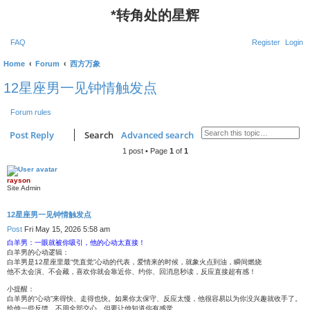
*
转角处的星辉
FAQ
Register
Login
Home
Forum
西方万象
12星座男一见钟情触发点
Forum rules
Post Reply
Search
Advanced search
1 post • Page
1
of
1
rayson
Site Admin
12星座男一见钟情触发点
Post
Fri May 15, 2026 5:58 am
白羊男：一眼就被你吸引，他的心动太直接！
白羊男的心动逻辑：
白羊男是12星座里最“凭直觉”心动的代表，爱情来的时候，就象火点到油，瞬间燃烧
他不太会演、不会藏，喜欢你就会靠近你、约你、回消息秒读，反应直接超有感！
小提醒：
白羊男的“心动”来得快、走得也快。如果你太保守、反应太慢，他很容易以为你没兴趣就收手了。
给他一些反馈，不用全部交心，但要让他知道你有感觉。