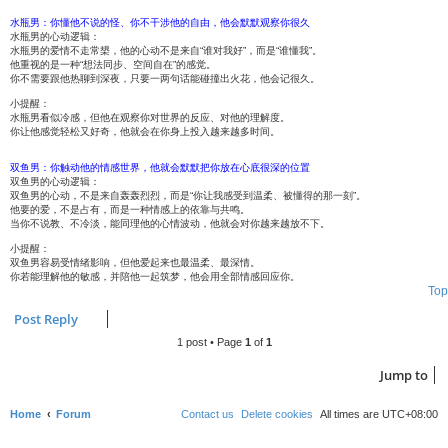
水瓶男：你懂他不说的怪、你不干涉他的自由，他会默默观察你很久
水瓶男的心动逻辑：
水瓶男的爱情不走常槼，他的心动不是来自“谁对我好”，而是“谁懂我”。
他重视的是一种“想法同步、空间自在”的感觉。
你不需要跟他热聊到深夜，只要一两句话能碰撞出火花，他会记很久。
小提醒：
水瓶男看似冷感，但他在观察你对世界的反应、对他的理解度。
你让他感觉轻松又好奇，他就会在你身上投入越来越多时间。
双鱼男：你触动他的情感世界，他就会默默把你放在心底很深的位置
双鱼男的心动逻辑：
双鱼男的心动，不是来自轰轰烈烈，而是“你让我感受到温柔、被懂得的那一刻”。
他要的爱，不是占有，而是一种情感上的依靠与共鸣。
当你不说教、不冷淡，能同理他的心情波动，他就会对你越来越放不下。
小提醒：
双鱼男容易受情绪影响，但他爱起来也最温柔、最深情。
你若能理解他的敏感，并陪他一起筑梦，他会用全部情感回应你。
Top
Post Reply
1 post • Page
1
of
1
Jump to
Home
Forum
Contact us
Delete cookies
All times are
UTC+08:00