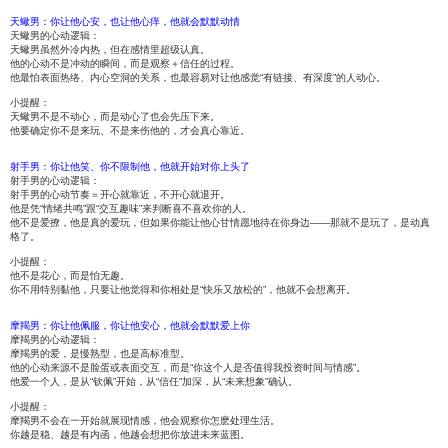
天蠍男：你让他心安，也让他心痒，他就会默默动情
天蠍男的心动逻辑：
天蠍男虽然外冷内热，但在感情里超级认真。
他的心动不是冲动的瞬间，而是观察＋信任的过程。
他最怕表面热络、内心空洞的关系，也最容易对让他感觉“有链接、有深度”的人动心。
小提醒：
天蠍男不是不动心，而是动心了也会先压下来。
他要确定你不是来玩、不是来伤他的，才会真心靠近。
射手男：你让他笑、你不限制他，他就开始对你上头了
射手男的心动逻辑：
射手男的心动节奏＝开心就靠近，不开心就退开。
他是凭“情绪共鸣”跟“交互趣味”来判断喜不喜欢你的人。
他不是爱撩，他是真的爱玩，但如果你能让他心甘情愿地待在你身边——那就不是玩了，是动真
格了。
小提醒：
他不是花心，而是怕无趣。
你不用特别黏他，只要让他觉得和你相处是“快乐又放松的”，他就不会想离开。
摩羯男：你让他佩服，你让他安心，他就会默默爱上你
摩羯男的心动逻辑：
摩羯男的爱，是慢熟型，也是高标准型。
他的心动来源不是脸蛋或表面交互，而是“你这个人是否值得我投资时间与情感”。
他爱一个人，是从“钦佩”开始，从“信任”加深，从“未来想象”确认。
小提醒：
摩羯男不会在一开始就展现情感，他会观察你怎麽处理生活。
你越是稳、越是有内函，他越会想把你放进未来蓝图。