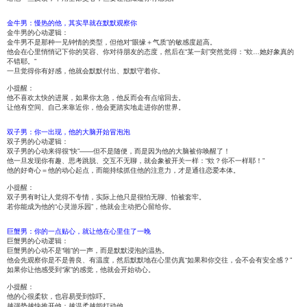
金牛男：慢热的他，其实早就在默默观察你
金牛男的心动逻辑：
金牛男不是那种一见钟情的类型，但他对“眼缘＋气质”的敏感度超高。
他会在心里悄悄记下你的笑容、你对待朋友的态度，然后在“某一刻”突然觉得：“欸…她好象真的
不错耶。”
一旦觉得你有好感，他就会默默付出、默默守着你。
小提醒：
他不喜欢太快的进展，如果你太急，他反而会有点缩回去。
让他有空间、自己来靠近你，他会更踏实地走进你的世界。
双子男：你一出现，他的大脑开始冒泡泡
双子男的心动逻辑：
双子男的心动来得很“快”——但不是随便，而是因为他的大脑被你唤醒了！
他一旦发现你有趣、思考跳脱、交互不无聊，就会象被开关一样：“欸？你不一样耶！”
他的好奇心＝他的动心起点，而能持续抓住他的注意力，才是通往恋爱本体。
小提醒：
双子男有时让人觉得不专情，实际上他只是很怕无聊、怕被套牢。
若你能成为他的“心灵游乐园”，他就会主动把心留给你。
巨蟹男：你的一点贴心，就让他在心里住了一晚
巨蟹男的心动逻辑：
巨蟹男的心动不是“啪”的一声，而是默默浸泡的温热。
他会先观察你是不是善良、有温度，然后默默地在心里仿真“如果和你交往，会不会有安全感？”
如果你让他感受到“家”的感觉，他就会开始动心。
小提醒：
他的心很柔软，也容易受到惊吓。
越强势越快推开他；越温柔越能打动他。