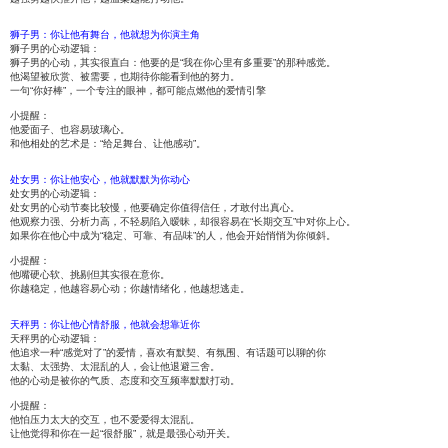
狮子男：你让他有舞台，他就想为你演主角
狮子男的心动逻辑：
狮子男的心动，其实很直白：他要的是“我在你心里有多重要”的那种感觉。
他渴望被欣赏、被需要，也期待你能看到他的努力。
一句“你好棒”，一个专注的眼神，都可能点燃他的爱情引擎
小提醒：
他爱面子、也容易玻璃心。
和他相处的艺术是：“给足舞台、让他感动”。
处女男：你让他安心，他就默默为你动心
处女男的心动逻辑：
处女男的心动节奏比较慢，他要确定你值得信任，才敢付出真心。
他观察力强、分析力高，不轻易陷入暧昧，却很容易在“长期交互”中对你上心。
如果你在他心中成为“稳定、可靠、有品味”的人，他会开始悄悄为你倾斜。
小提醒：
他嘴硬心软、挑剔但其实很在意你。
你越稳定，他越容易心动；你越情绪化，他越想逃走。
天秤男：你让他心情舒服，他就会想靠近你
天秤男的心动逻辑：
他追求一种“感觉对了”的爱情，喜欢有默契、有氛围、有话题可以聊的你
太黏、太强势、太混乱的人，会让他退避三舍。
他的心动是被你的气质、态度和交互频率默默打动。
小提醒：
他怕压力太大的交互，也不爱爱得太混乱。
让他觉得和你在一起“很舒服”，就是最强心动开关。