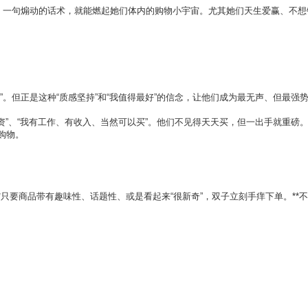
欢、一句煽动的话术，就能燃起她们体内的购物小宇宙。尤其她们天生爱赢、不想
”。但正是这种“质感坚持”和“我值得最好”的信念，让他们成为最无声、但最强
投资”、“我有工作、有收入、当然可以买”。他们不见得天天买，但一出手就重磅
购物。
*只要商品带有趣味性、话题性、或是看起来“很新奇”，双子立刻手痒下单。**