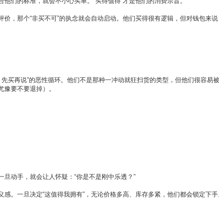
合他们的标准，就会不小心买单。“买得值得”才是他们的消费宗旨。
价，那个“非买不可”的执念就会自动启动。他们买得很有逻辑，但对钱包来说
 → 先买再说”的恶性循环。他们不是那种一冲动就狂扫货的类型，但他们很容易
尤豫要不要退掉）。
旦动手，就会让人怀疑：“你是不是刚中乐透？”
义感。一旦决定“这值得我拥有”，无论价格多高、库存多紧，他们都会锁定下手