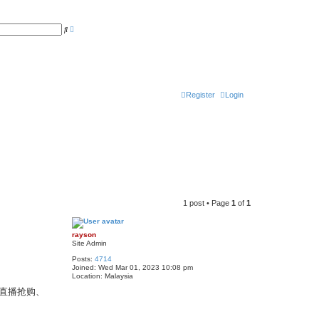
A
S
d
e
v
a
a
r
n
c
c
h
e
d
s
Register
Login
e
a
r
c
h
1 post • Page
1
of
1
rayson
Site Admin
Posts:
4714
Joined:
Wed Mar 01, 2023 10:08 pm
Location:
Malaysia
直播抢购、