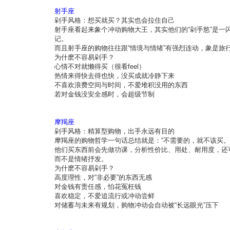
射手座
剁手风格：想买就买？其实也会拉住自己
射手座看起来象个冲动购物大王，其实他们的“剁手慾”是一
记。
而且射手座的购物往往跟“情境与情绪”有强烈连动，象是旅
为什麽不容易剁手？
心情不对就懒得买（很看feel）
热情来得快去得也快，没买成就冷静下来
不喜欢浪费空间与时间，不爱堆积没用的东西
若对金钱没安全感时，会超级节制
摩羯座
剁手风格：精算型购物，出手永远有目的
摩羯座的购物哲学一句话总结就是：“不需要的，就不该买。”
他们买东西前会先做功课，分析性价比、用处、耐用度，还
而不是情绪抒发。
为什麽不容易剁手？
高度理性，对“非必要”的东西无感
对金钱有责任感，怕花冤枉钱
喜欢稳定，不爱追流行或冲动尝鲜
对储蓄与未来有规划，购物冲动会自动被“长远眼光”压下