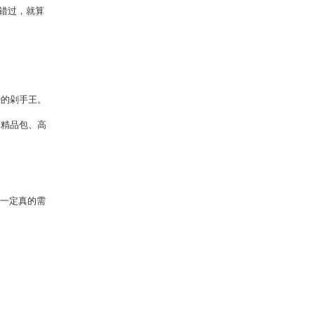
错过，就算
势的剁手王。
。精品包、高
不一定真的需