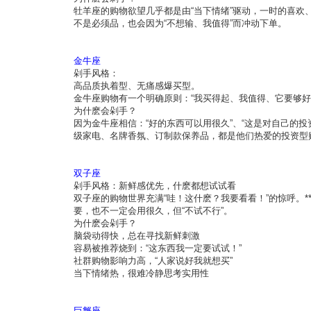
牡羊座的购物欲望几乎都是由“当下情绪”驱动，一时的喜
不是必须品，也会因为“不想输、我值得”而冲动下单。
金牛座
剁手风格：
高品质执着型、无痛感爆买型。
金牛座购物有一个明确原则：“我买得起、我值得、它要够好
为什麽会剁手？
因为金牛座相信：“好的东西可以用很久”、“这是对自己的
级家电、名牌香氛、订制款保养品，都是他们热爱的投资型
双子座
剁手风格：新鲜感优先，什麽都想试试看
双子座的购物世界充满“哇！这什麽？我要看看！”的惊呼。*
要，也不一定会用很久，但“不试不行”。
为什麽会剁手？
脑袋动得快，总在寻找新鲜刺激
容易被推荐烧到：“这东西我一定要试试！”
社群购物影响力高，“人家说好我就想买”
当下情绪热，很难冷静思考实用性
巨蟹座