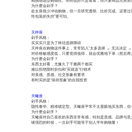
精挑细选型购物狂。明明说好只是看看，但只要商品完美契
为什麽会剁手？
处女座很少冲动购物，但一旦研究透彻、比价完成、还查过评
性包装的失控”更可怕。
天秤座
剁手风格：
买买买只是为了终结选择障碍
天秤座在购物这件事上，常常陷入“太多选择 → 无法决定
对价格敏感度低，只要觉得值得，就会优雅地下单（然后再
为什麽会剁手？
东西太好看，尤豫久了干脆两个都买
难以拒绝限时折扣和“买就送”行销术
对美感、质感、社交形象有要求
有时买的是“保持形象”的自我投资
天蠍座
剁手风格：
隐性奢华、精准锁定型。天蠍座平常不太显眼地买东西，但一
为什麽会剁手？
天蠍座对自己喜欢的东西非常有感，特别是质感、品牌与意
绪强烈的时候，一次剁手可能等于别人半年购物量！