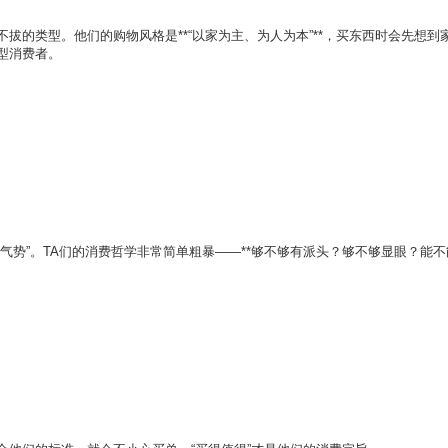
拔的类型。他们的购物风格是**“以家为主、为人为本”**，买东西时会先想到
型消费者。
气势”。TA们的消费哲学非常简单粗暴——**够不够有派头？够不够显眼？能