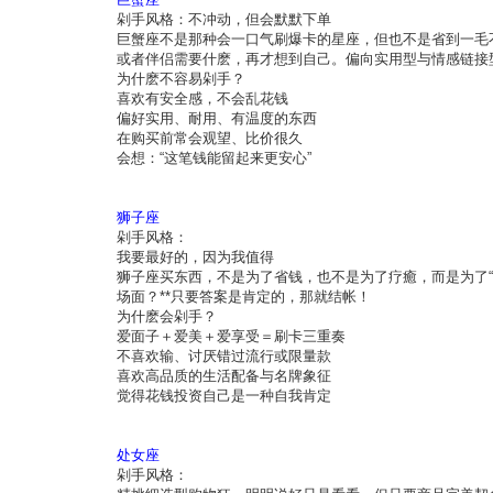
剁手风格：不冲动，但会默默下单
巨蟹座不是那种会一口气刷爆卡的星座，但也不是省到一毛不
或者伴侣需要什麽，再才想到自己。偏向实用型与情感链接
为什麽不容易剁手？
喜欢有安全感，不会乱花钱
偏好实用、耐用、有温度的东西
在购买前常会观望、比价很久
会想：“这笔钱能留起来更安心”
狮子座
剁手风格：
我要最好的，因为我值得
狮子座买东西，不是为了省钱，也不是为了疗癒，而是为了“
场面？**只要答案是肯定的，那就结帐！
为什麽会剁手？
爱面子＋爱美＋爱享受＝刷卡三重奏
不喜欢输、讨厌错过流行或限量款
喜欢高品质的生活配备与名牌象征
觉得花钱投资自己是一种自我肯定
处女座
剁手风格：