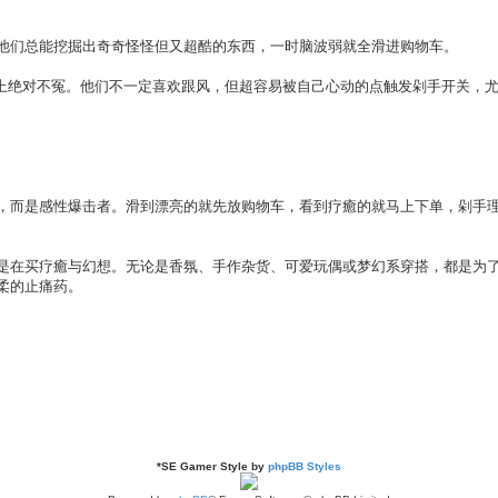
他们总能挖掘出奇奇怪怪但又超酷的东西，一时脑波弱就全滑进购物车。
关键字上绝对不冤。他们不一定喜欢跟风，但超容易被自己心动的点触发剁手开关，
，而是感性爆击者。滑到漂亮的就先放购物车，看到疗癒的就马上下单，剁手
是在买疗癒与幻想。无论是香氛、手作杂货、可爱玩偶或梦幻系穿搭，都是为
柔的止痛药。
*
SE Gamer Style by
phpBB Styles