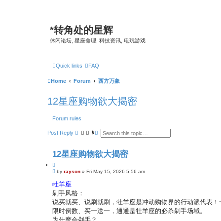
*
转角处的星辉
休闲论坛, 星座命理, 科技资讯, 电玩游戏
Quick links
FAQ
Home
Forum
西方万象
12星座购物欲大揭密
Forum rules
S
A
Post Reply
e
d
a
v
r
a
12星座购物欲大揭密
c
n
h
c
Q
e
P
u
by
rayson
»
Fri May 15, 2026 5:56 am
d
o
s
o
s
牡羊座
e
t
t
a
剁手风格：
e
r
说买就买、说刷就刷，牡羊座是冲动购物界的行动派代表！
c
h
限时倒数、买一送一，通通是牡羊座的必杀剁手场域。
为什麽会剁手？