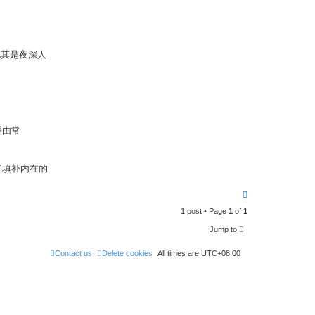
尤其是夜深人
理由常
了填补内在的
T
o
1 post • Page
1
of
1
p
Jump to
Contact us
Delete cookies
All times are
UTC+08:00