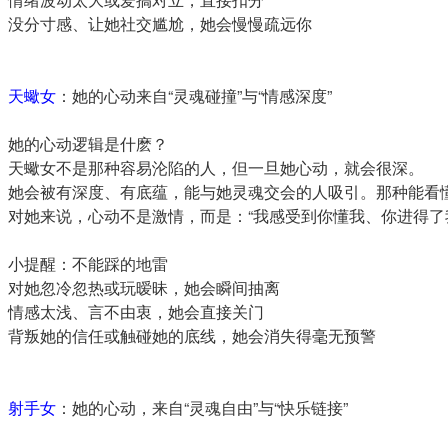
没分寸感、让她社交尴尬，她会慢慢疏远你
天蠍女
：她的心动来自“灵魂碰撞”与“情感深度”
她的心动逻辑是什麽？
天蠍女不是那种容易沦陷的人，但一旦她心动，就会很深。
她会被有深度、有底蕴，能与她灵魂交会的人吸引。那种能看
对她来说，心动不是激情，而是：“我感受到你懂我、你进得了
小提醒：不能踩的地雷
对她忽冷忽热或玩暧昧，她会瞬间抽离
情感太浅、言不由衷，她会直接关门
背叛她的信任或触碰她的底线，她会消失得毫无预警
射手女
：她的心动，来自“灵魂自由”与“快乐链接”