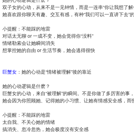
双子女的心动，从来不是一见钟情，而是一连串“你让我想了解
她喜欢跟你聊天有趣、交互有感，有种“我们可以一直讲下去”
小提醒：不能踩的地雷
对话太无聊 or 一成不变，她会觉得你“没料”
情绪勒索会让她瞬间消失
想掌控她的自由 or 生活节奏，她会逃得很快
巨蟹女
：她的心动是“情绪被理解”後的靠近
她的心动逻辑是什麽？
巨蟹女的心动，来自“被理解”的瞬间。不是你做了多厉害的事
她会因为你照顾她、记得她的小习惯、让她有情感安全感，而
小提醒：不能踩的地雷
太自我、不关心她的情绪
搞消失、忽冷忽热，她会极度没有安全感