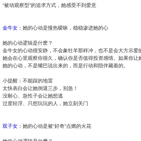
“被动观察型”的追求方式，她感受不到爱意
金牛女
：她的心动是慢热暧昧，稳稳渗进她的心
她的心动逻辑是什麽？
金牛女的心动很安静，不会象牡羊那样冲，也不是会大方示爱
她会在心里观察你很久，确认你是否值得投资感情。如果你让她
她的心动，不是嘴巴说出来的，而是行动和陪伴藏着的。
小提醒：不能踩的地雷
太快表白会让她倒退三步，别急！
没耐心、急性子会让她想逃
过度轻浮、只想玩玩的人，她立刻关门
双子女
：她的心动是被“好奇”点燃的火花
她的心动逻辑是什麽？