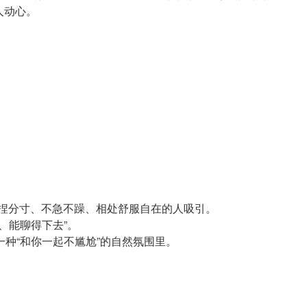
人动心。
拿捏分寸、不急不躁、相处舒服自在的人吸引。
、能聊得下去”。
种“和你一起不尴尬”的自然氛围里。