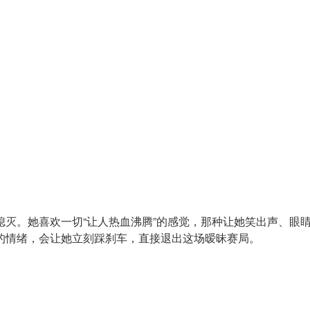
熄灭。她喜欢一切“让人热血沸腾”的感觉，那种让她笑出声、眼
的情绪，会让她立刻踩刹车，直接退出这场暧昧赛局。