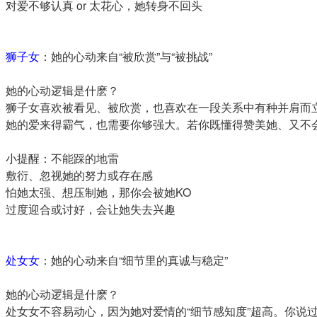
对爱不够认真 or 太花心，她转身不回头
狮子女
：她的心动来自“被欣赏”与“被挑战”
她的心动逻辑是什麽？
狮子女喜欢被看见、被欣赏，也喜欢在一段关系中有种并肩而立
她的爱来得霸气，也需要你够强大。若你既懂得赞美她、又不
小提醒：不能踩的地雷
敷衍、忽视她的努力或存在感
怕她太强、想压制她，那你会被她KO
过度迎合或讨好，会让她失去兴趣
处女女
：她的心动来自“细节里的真诚与稳定”
她的心动逻辑是什麽？
处女女不容易动心，因为她对爱情的“细节感知度”超高。你说