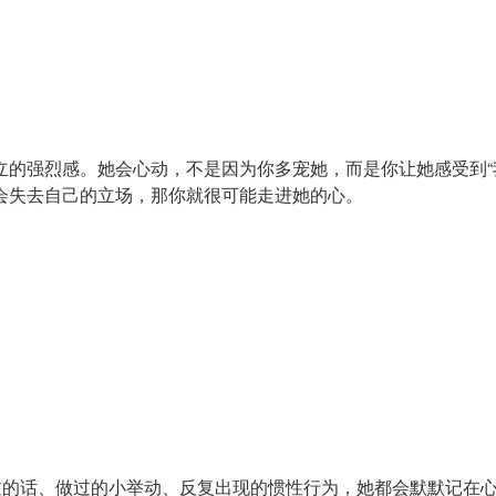
的强烈感。她会心动，不是因为你多宠她，而是你让她感受到“
会失去自己的立场，那你就很可能走进她的心。
过的话、做过的小举动、反复出现的惯性行为，她都会默默记在