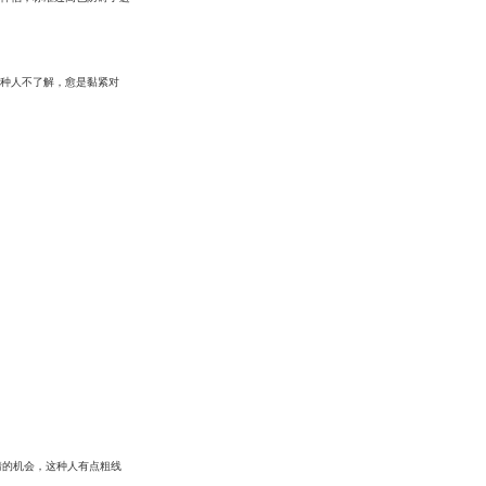
种人不了解，愈是黏紧对
感情的机会，这种人有点粗线