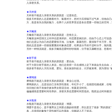
入亲密关系。
★天秤座
天秤座不能进入亲密关系的原因是：过度依恋。
很多天秤座的人总是赖着对方、黏着对方，把对方压得喘不过气来，但他自己
方，愈是丧失自我的魅力，在两个人的世界里还是各自需要一些独立的空间，
★天蠍座
天蠍座不能进入亲密关系的原因是：悲情主义。
天蠍座这种悲情主义对伴侣是渴求的，对恋爱是疯狂的，但由于心态上可说是
他们总是认为自己的恋爱要惊天地、泣鬼神、轰轰烈烈，要排除千辛万苦，受
因此总是选择一些烦恼重重的对象谈恋爱，结果该分手的不适时分手，拖到最
另外一种情况就是，很多天蠍座恋爱时吵吵闹闹，分手後又藕断丝连、想着对
★射手座
射手座不能进入亲密关系的原因是：爱自由。
对于大部分射手座的人来说，他们总觉得一旦在感情上定下来就会失去自由，
很多射手座的人天性乐观、爱玩，喜欢旅游到处去，讨厌被束缚。因为害怕 “
★摩羯座
摩羯座不能进入亲密关系的原因是：事业心过强。
摩羯座的人，总是说自己没有异性朋友，年纪不小了，也很想结婚成家，但每
但问他们肯不肯抽空参加男女联谊活动，答案是没时间。
偏偏感情是需要时间培养的，亲密关系也需要时间营造的。既然这点时间都没
★水瓶座
水瓶座不能进入亲密关系的原因是：博爱。
博爱不是花心，是不懂男女之间那点微妙的情爱，所以是交了很多 “男的朋友” 
条，总觉得好象每个异性都可以作朋友，但都进入不了状况。