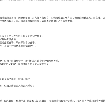
的感觉却好得很，陶醉得要命，对方却有苦难言，总觉得生活的各方面，都无法维持原来的自主性。这
过度依恋只会让自己得到像垃圾的结果，因此也防碍你们进入亲密关系。
心有千千结，在脑筋上也是死命钻牛角尖。
尽种种考验折磨，
后还是要分手，早知不如早点分手。
方，是另一种情绪上的自我虐待狂。
他们认为不自由毋宁死，所以也或多或少的害怕亲密关系。
被亲密爱人束缚”，你们也难以与人进入亲密关系。
天都是为了事业，忙得不得了。
有，你们怎麽能进入亲密关系呢？
或 “女的朋友”，但都不是 “男朋友” 或 “女朋友”，每次出去约会都一大班人，根本没有单独相处培养