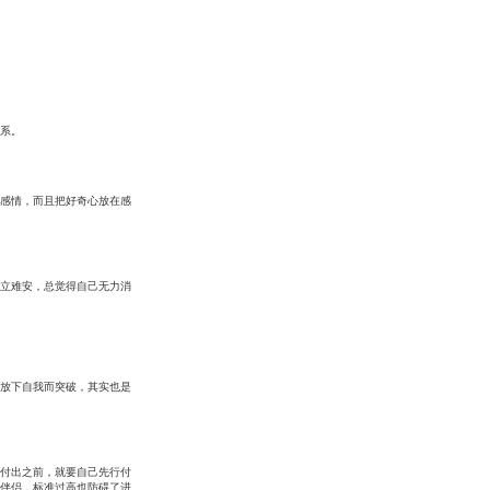
系。
感情，而且把好奇心放在感
立难安，总觉得自己无力消
放下自我而突破，其实也是
付出之前，就要自己先行付
伴侣，标准过高也防碍了进