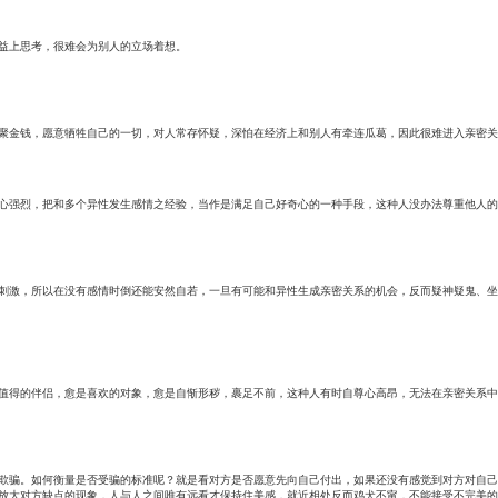
益上思考，很难会为别人的立场着想。
聚金钱，愿意牺牲自己的一切，对人常存怀疑，深怕在经济上和别人有牵连瓜葛，因此很难进入亲密关
心强烈，把和多个异性发生感情之经验，当作是满足自己好奇心的一种手段，这种人没办法尊重他人的
刺激，所以在没有感情时倒还能安然自若，一旦有可能和异性生成亲密关系的机会，反而疑神疑鬼、坐
值得的伴侣，愈是喜欢的对象，愈是自惭形秽，裹足不前，这种人有时自尊心高昂，无法在亲密关系中
欺骗。如何衡量是否受骗的标准呢？就是看对方是否愿意先向自己付出，如果还没有感觉到对方对自己
放大对方缺点的现象，人与人之间唯有远看才保持住美感，就近相处反而鸡犬不甯，不能接受不完美的