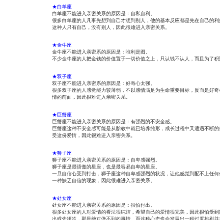
t
s
e
★白羊座
t
白羊座不能进入亲密关系的原因是：自私自利。
很多白羊座的人凡事先想到自己才想到别人，他的基本反应都是先在自己的利
这种人只有自己，没有别人，因此很难进入亲密关系。
★金牛座
金牛座不能进入亲密系的原因是：唯利是图。
不少金牛座的人把金钱的价值置于一切价值之上，只认钱不认人，而且为了积
★双子座
双子座不能进入亲密系的原因是：好奇心太强。
很多双子座的人感觉能力较薄弱，不以感情满足为生命重要目标，反而是好奇
情的前面，因此很难进入亲密关系。
★巨蟹座
巨蟹座不能进入亲密关系的原因是：有强烈的不安全感。
巨蟹座这种不安全感可能是从胎教中就已培养雏形，成长过程中又遭遇不断的
受这份爱情，因此很难进入亲密关系。
★狮子座
狮子座不能进入亲密关系的原因是：自卑感强烈。
狮子座是最骄傲的星座，也是最容易自卑的星座。
一旦自信心受到打击，狮子座这种自卑感强烈的状况，让他感觉到配不上任何
一种缺乏自信的现象，因此很难进入亲密关系。
★处女座
处女座不能进入亲密关系的原因是：很怕付出。
很多处女座的人对爱情的看法很纯洁，希望自己的爱情很完美，因此很怕受到
出或先牺牲，那是绝对做不到的事情。而这种心态也会发展出一种过度挑剔并