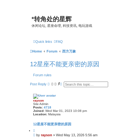
*
转角处的星辉
休闲论坛, 星座命理, 科技资讯, 电玩游戏
Quick links
FAQ
Home
Forum
西方万象
12星座不能更亲密的原因
Forum rules
S
A
Post Reply
e
d
a
v
r
a
c
n
rayson
h
c
Site Admin
e
Posts:
4718
d
Joined:
Wed Mar 01, 2023 10:08 pm
s
Location:
Malaysia
e
a
12星座不能更亲密的原因
r
c
Q
h
u
P
by
rayson
»
Wed May 13, 2026 5:56 am
o
o