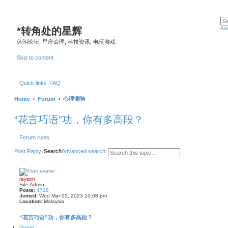
*
转角处的星辉
Ad
休闲论坛, 星座命理, 科技资讯, 电玩游戏
Skip to content
Quick links
FAQ
Home
Forum
心理测验
“花言巧语”功，你有多高段？
Forum rules
Post Reply
Search
Advanced search
rayson
Site Admin
Posts:
4718
Joined:
Wed Mar 01, 2023 10:08 pm
Location:
Malaysia
“花言巧语”功，你有多高段？
Quote