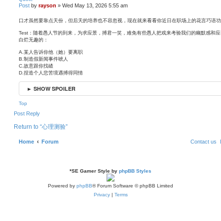
Post
by
rayson
»
Wed May 13, 2026 5:55 am
口才虽然要靠点天份，但后天的培养也不容忽视，现在就来看看你近日在职场上的花言巧语功
Test：随着愚人节的到来，为求应景，搏君一笑，难免有些愚人把戏来考验我们的幽默感和
白烂无趣的：
A.某人告诉你他（她）要离职
B.制造假新闻事件唬人
C.故意跟你找碴
D.捏造个人悲苦境遇搏得同情
► SHOW SPOILER
Top
Post Reply
Return to “心理测验”
Home
Forum
Contact us
*
SE Gamer Style by
phpBB Styles
Powered by
phpBB
® Forum Software © phpBB Limited
Privacy
|
Terms