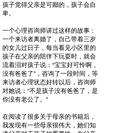
孩子觉得父亲是可鄙的，孩子会自
卑。
一个心理咨询师讲过这样的故事：
一个来访者离婚了，自己带着三岁
的女儿过日子，每当看见小区里的
孩子在父亲的陪伴下玩耍时，就会
流着泪对孩子说：“宝宝好可怜啊，
没有爸爸了”，咨询了一段时间，等
来访者心理状态好转以后，咨询师
对她说：“不是孩子没有爸爸了，是
你没有老公了。”
在阅读了很多关于母亲的书籍后，
我发现有一些母亲很伟大，她们知