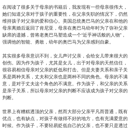
在阅读了很多关于母亲的书籍后，我发现有一些母亲很伟大，
她们知道父亲对于孩子的重要性，在父亲失职的情况下，仍然
维持孩子对父亲的爱和信心。美国总统奥巴马的父亲在和他的
母亲离婚后返回了肯尼亚，母亲在奥巴马幼年时为了弥补父亲
缺席的遗撼，曾将老奥巴马塑造成一个“近乎神话般的人物”，
强调他的智能、勇敢，幼年的奥巴马为父亲感到自豪。
其实很多母亲意识不到，女儿声讨父亲，会给女儿带来很大的
创伤。因为作为孩子，尤其是女儿，出于对母亲的天然信任，
很容易相信母亲对父亲的贬低和打击。但是夫妻关系和亲子关
系是两种关系，丈夫和父亲也是两种不同的角色。母亲的不满
意，是对于丈夫这个角色的不满意。作为孩子，和父亲的关系
是亲子关系，所以母亲对父亲的判断不应该成为孩子对父亲的
判断。
世界上有糟糕透顶的父亲，然而大部分父亲平凡而普通，既有
优点，也有缺点，对孩子有做得不好的地方，也有充满爱意的
时候。作为孩子，不要轻易贬低自己的父亲，也不要只是透过