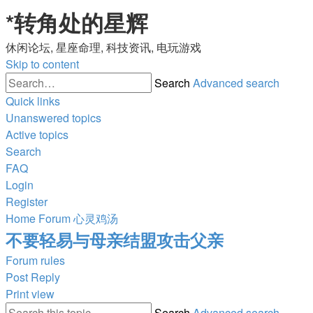
*
转角处的星辉
休闲论坛, 星座命理, 科技资讯, 电玩游戏
Skip to content
Search
Advanced search
Quick links
Unanswered topics
Active topics
Search
FAQ
Login
Register
Home
Forum
心灵鸡汤
不要轻易与母亲结盟攻击父亲
Forum rules
Post Reply
Print view
Search
Advanced search