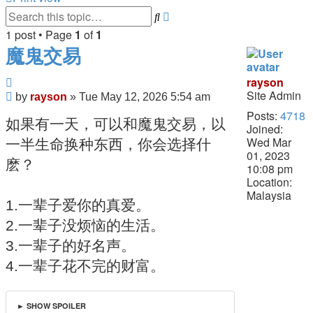
Search
Advanced
search
1 post • Page
1
of
1
魔鬼交易
Quote
rayson
Site Admin
Post
by
rayson
»
Tue May 12, 2026 5:54 am
Posts:
4718
如果有一天，可以和魔鬼交易，以
Joined:
Wed Mar
一半生命换种东西，你会选择什
01, 2023
麽？
10:08 pm
Location:
Malaysia
1.一辈子爱你的真爱。
2.一辈子没烦恼的生活。
3.一辈子的好名声。
4.一辈子花不完的财富。
► SHOW SPOILER