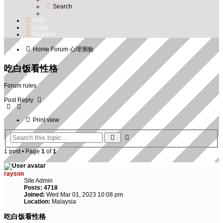
Search
FAQ
Login
Register
Home
Forum
心理测验
吃白饭看性格
Forum rules
Post Reply
Print view
Search
Advanced
search
1 post • Page
1
of
1
rayson
Site Admin
Posts:
4718
Joined:
Wed Mar 01, 2023 10:08 pm
Location:
Malaysia
吃白饭看性格