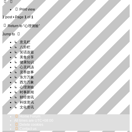
Print view
1 post • Page
1
of
1
Return to “心理测验”
Jump to
↳ 意见栏
↳ 八卦栏
↳ 笑话连篇
↳ 美食分享
↳ 健康知识
↳ 心灵鸡汤
↳ 灵界故事
↳ 东方万象
↳ 西方万象
↳ 心理测验
↳ 时事新闻
↳ 财经资讯
↳ 科技资讯
↳ 文化资讯
Home
Forum
All times are
UTC+08:00
Delete cookies
Contact us