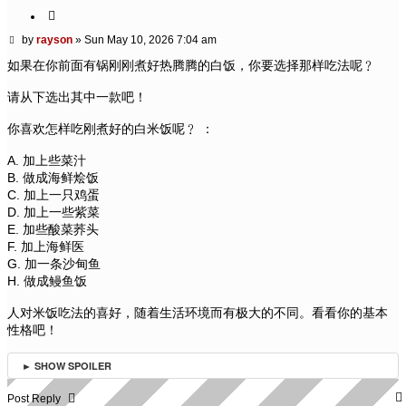
Quote
Post
by
rayson
»
Sun May 10, 2026 7:04 am
如果在你前面有锅刚刚煮好热腾腾的白饭，你要选择那样吃法呢﹖
请从下选出其中一款吧！
你喜欢怎样吃刚煮好的白米饭呢﹖ ：
A. 加上些菜汁
B. 做成海鲜烩饭
C. 加上一只鸡蛋
D. 加上一些紫菜
E. 加些酸菜荞头
F. 加上海鲜医
G. 加一条沙甸鱼
H. 做成鳗鱼饭
人对米饭吃法的喜好，随着生活环境而有极大的不同。看看你的基本
性格吧！
► SHOW SPOILER
Post Reply