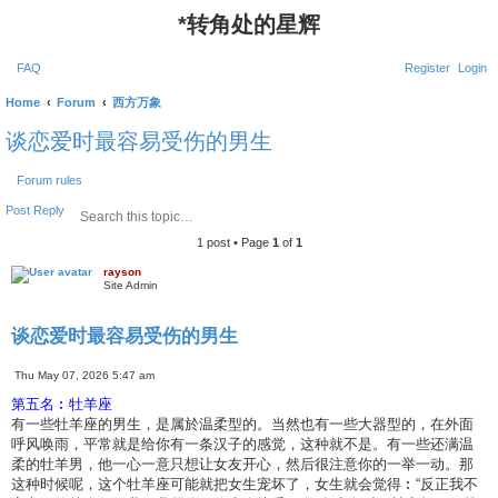
*
转角处的星辉
FAQ
Register
Login
Home
Forum
西方万象
谈恋爱时最容易受伤的男生
Forum rules
S
A
Post Reply
e
d
a
v
1 post • Page
1
of
1
r
a
c
n
rayson
Site Admin
h
c
e
d
谈恋爱时最容易受伤的男生
s
e
a
Q
Thu May 07, 2026 5:47 am
r
P
u
c
o
o
第五名︰牡羊座
h
s
t
有一些牡羊座的男生，是属於温柔型的。当然也有一些大器型的，在外面
t
e
呼风唤雨，平常就是给你有一条汉子的感觉，这种就不是。有一些还满温
柔的牡羊男，他一心一意只想让女友开心，然后很注意你的一举一动。那
这种时候呢，这个牡羊座可能就把女生宠坏了，女生就会觉得︰“反正我不