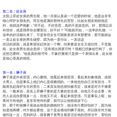
第二名︰处女座
太阳上昇处女座的男生呢，他一旦很认真谈一个恋爱的时候，他是会非常
细心呵护女朋友的。而且他是属於那种先自责型，比如女朋友抱怨他迟
到，他就连声抱歉︰“对不起、不好意思，真的不是故意的。好，那我以后
补偿你，或是我带你去哪里玩，好不好？”可能就开始，一连串的礼物、一
连串的好话都出来了。可是有些女生可能恢复得没有那麽快，那可能就会
一直让处女座的男生碰壁。因为他一直付出，一直说这
些话的原因，就是希望你赶快笑一个啊。结果要是女生又很任性，不赏脸
啦，处女座男生就会觉得︰“还有谁比我更可怜？我都已经象哈巴狗了，你
还想怎麽样。”他是真的很可怜，不象巨蟹座只是摆一个表情出来，处女座
是他心里真的很慌。
第一名︰狮子座
狮子座是外表坚强，内心脆弱。他看起来很坚强，看起来好象很跩、或很
大男人，但是事实上他们内心是很脆弱的。一来他也怕自己没有担当，不
能肩负起保护女生的责任；二来其实他也很怕被否定，或者是对方不够爱
他。一般来说，其实上昇狮子要的是大量的安全感，但他又不会去要，有
些人会说你爱我多一点，但他又不说，看起来很坚强。可是事实上呢，如
果对方给他的，是非常绝对的爱，就可以让他彻底放下心
防，那个时候狮子座就会彻底的拥抱对方，他没有什麽好怕的了，因为他
知道他再糟，对方都会要他，这个是会感动到狮子座的。所以除非对方能
做到这一点，否则的话，很多狮子座男生都是活在他的恐惧当中，害怕自