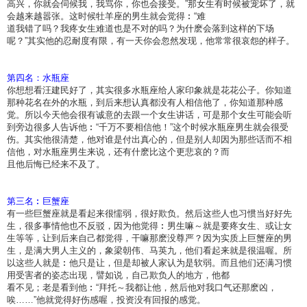
高兴，你就会伺候我，我骂你，你也会接受。”那女生有时候被宠坏了，就
会越来越嚣张。这时候牡羊座的男生就会觉得︰“难
道我错了吗？我疼女生难道也是不对的吗？为什麽会落到这样的下场
呢？”其实他的忍耐度有限，有一天你会忽然发现，他常常很哀怨的样子。
第四名：水瓶座
你想想看汪建民好了，其实很多水瓶座给人家印象就是花花公子。你知道
那种花名在外的水瓶，到后来想认真都没有人相信他了，你知道那种感
觉。所以今天他会很有诚意的去跟一个女生讲话，可是那个女生可能会听
到旁边很多人告诉他︰“千万不要相信他！”这个时候水瓶座男生就会很受
伤。其实他很清楚，他对谁是付出真心的，但是别人却因为那些话而不相
信他，对水瓶座男生来说，还有什麽比这个更悲哀的？而
且他后悔已经来不及了。
第三名︰巨蟹座
有一些巨蟹座就是看起来很懦弱，很好欺负。然后这些人也习惯当好好先
生，很多事情他也不反驳，因为他觉得︰男生嘛～就是要疼女生、或让女
生等等，让到后来自己都觉得，干嘛那麽没尊严？因为实质上巨蟹座的男
生，是满大男人主义的，象梁朝伟、马英九，他们看起来就是很温喔。所
以这些人就是︰他只是让，但是却被人家认为是软弱。而且他们还满习惯
用受害者的姿态出现，譬如说，自己欺负人的地方，他都
看不见；老是看到他︰“拜托～我都让他，然后他对我口气还那麽凶，
唉……”他就觉得好伤感喔，投资没有回报的感觉。