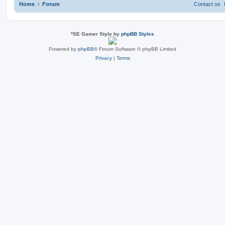
Home
Forum
Contact us
*
SE Gamer Style by
phpBB Styles
Powered by
phpBB
® Forum Software © phpBB Limited
Privacy
|
Terms