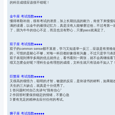
的科目成绩应该很不错呢！
金牛座 考试指数●●●●
懂得将勤补拙，很有考试的潜质，加上长期抗战的耐力，肯坐下来慢慢
满的读通，以金牛的顽强记忆力，真是没有人能够赛过他，不过考第一
了，因为牛牛的信心不足，而且也没有野心，只要pass就满足了。
双子座 考试指数●●●●
双子的common sense都不算差，学习又知道举一反三，应该是有资格
的，可惜的是耐心不够，对每一科目都好象很有兴趣，不过只是学习表
双子表现到博学多闻的优点就停止，看书看到一两张，就不会再继续看
绩又怎麽会好呢？理科生会有理想的成绩，文科生就只有说命不如人了
巨蟹座 考试指数●●●●●
又很高的领悟力，聪明的才智，敏捷的反应，是块读书的材料，如果能
天生的三大缺点，就真是十分优秀了。
1 答问题时对自己先讲句“我有信心”
2 作回答时要保持稳定的情绪，不要心急
3 要有充足的精神去应付任何的考试。
狮子座 考试指数●●●●●