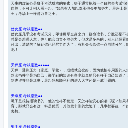
天生的虚荣心是狮子考试成功的要素，狮子通常抱着一个目的去考试“保
自尊，不可让别人看不起。”如果有人加以奉承他会更加努力。星座上是
王；考场上一样是万兽之王。
处女座 考试指数●●
处女座几乎没有考试天分，即使用尽全身之力，拼命读书，分数还是不
总是会差强人意，你可能会自责不够努力，但这是多余的，别人已经看
付出，清楚的了解到你已经尽力而为了，有机会会给你一点同情分的，
吧！
天秤座 考试指数●●●●●
天秤一受到压力（家庭、学校），成绩就会变好，因为他怕令周围的人
然读书并非是为自己，那学到的知识有多少就真的只有秤子自己知道了
到也许并非是坏事，最起码顺顺利利的进入大学还是不成问题的。
天蠍座 考试指数●●
蠍子是很抗拒读书的，他的性格不稳定，又怎样能安心的读书呢？如果
育，那就只会有这一科是优秀，其他就非常的危险了，凡事都要往一个
去想。
射手座 考试指数●