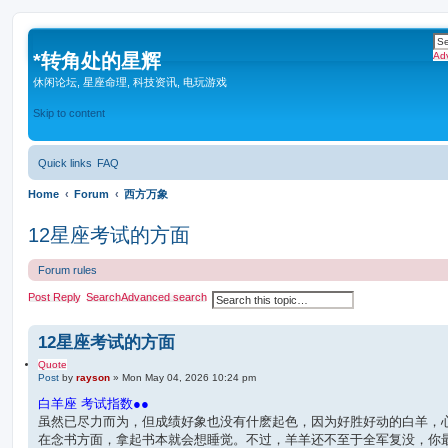
*
转角处的星辉
Ad
休闲论坛, 星座命理, 科技资讯, 电玩游戏
Skip to content
Quick links
FAQ
Home
Forum
西方万象
12星座考试的方面
Forum rules
Post Reply
Search
Advanced search
12星座考试的方面
Quote
Post
by
rayson
»
Mon May 04, 2026 10:24 pm
白羊座 考试指数●●
虽然已尽力而为，但成绩好象也没有什麽起色，因为好胜好动的白羊，
在念书方面，拿起书本就会想睡觉。不过，羊羊还不至于全军复没，你