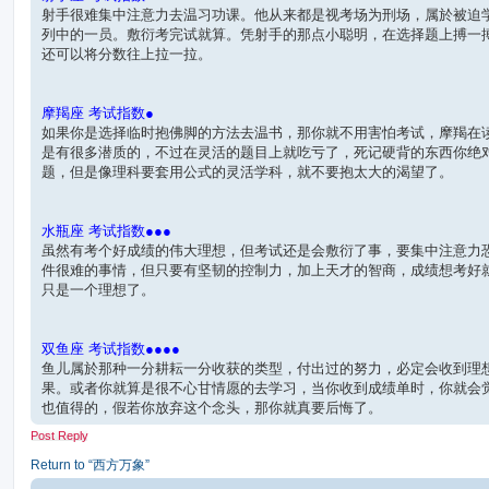
射手很难集中注意力去温习功课。他从来都是视考场为刑场，属於被迫
列中的一员。敷衍考完试就算。凭射手的那点小聪明，在选择题上搏一
还可以将分数往上拉一拉。
摩羯座 考试指数●
如果你是选择临时抱佛脚的方法去温书，那你就不用害怕考试，摩羯在
是有很多潜质的，不过在灵活的题目上就吃亏了，死记硬背的东西你绝
题，但是像理科要套用公式的灵活学科，就不要抱太大的渴望了。
水瓶座 考试指数●●●
虽然有考个好成绩的伟大理想，但考试还是会敷衍了事，要集中注意力
件很难的事情，但只要有坚韧的控制力，加上天才的智商，成绩想考好
只是一个理想了。
双鱼座 考试指数●●●●
鱼儿属於那种一分耕耘一分收获的类型，付出过的努力，必定会收到理
果。或者你就算是很不心甘情愿的去学习，当你收到成绩单时，你就会
也值得的，假若你放弃这个念头，那你就真要后悔了。
Post Reply
Return to “西方万象”