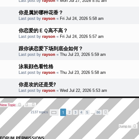
Last post by
rayson
«
Mon Jul 27, 2026 5:51 am
你是属於哪种花香？
Last post by
rayson
«
Fri Jul 24, 2026 5:58 am
你恋爱的ＥＱ高不高？
Last post by
rayson
«
Fri Jul 24, 2026 5:57 am
跟你谈恋爱下场到底会如何？
Last post by
rayson
«
Thu Jul 23, 2026 5:59 am
泳装顔色看性格
Last post by
rayson
«
Thu Jul 23, 2026 5:58 am
你是攻的还是受?
Last post by
rayson
«
Wed Jul 22, 2026 5:53 am
New Topic
P
1
2137 topics
2
3
4
5
…
86
N
a
e
g
x
e
t
1
Jump to
o
f
8
FORUM PERMISSIONS