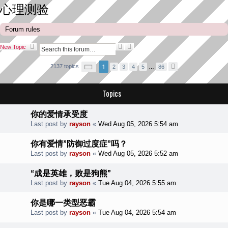
心理测验
Forum rules
S
A
New Topic
e
d
a
v
P
1
2137 topics
2
3
4
5
…
86
N
r
a
a
e
c
n
g
x
h
c
e
t
e
1
Topics
o
d
f
s
8
e
你的爱情承受度
6
a
Last post by
rayson
«
Wed Aug 05, 2026 5:54 am
r
c
h
你有爱情”防御过度症”吗？
Last post by
rayson
«
Wed Aug 05, 2026 5:52 am
“成是英雄，败是狗熊”
Last post by
rayson
«
Tue Aug 04, 2026 5:55 am
你是哪一类型恶霸
Last post by
rayson
«
Tue Aug 04, 2026 5:54 am