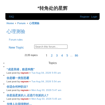
*
转角处的星辉
FAQ
Register
Login
Home
Forum
心理测验
心理测验
Forum rules
Search
Advanced search
New Topic
1
2
3
4
5
86
Page
1
of
86
Next
2135 topics
…
Topics
“成是英雄，败是狗熊”
Last post by
rayson
«
Tue Aug 04, 2026 5:55 am
你是哪一类型恶霸
Last post by
rayson
«
Tue Aug 04, 2026 5:54 am
你适合何种职业?
Last post by
rayson
«
Mon Aug 03, 2026 5:47 am
你是温柔派的人.还是疔伤派的人?
Last post by
rayson
«
Mon Aug 03, 2026 5:45 am
当情人比我强势时…