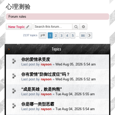
心理测验
Forum rules
Search
Advanced search
New Topic
Page
1
of
86
1
2
3
4
5
86
Next
2137 topics
…
Topics
你的爱情承受度
Last post by
rayson
«
Wed Aug 05, 2026 5:54 am
你有爱情”防御过度症”吗？
Last post by
rayson
«
Wed Aug 05, 2026 5:52 am
“成是英雄，败是狗熊”
Last post by
rayson
«
Tue Aug 04, 2026 5:55 am
你是哪一类型恶霸
Last post by
rayson
«
Tue Aug 04, 2026 5:54 am