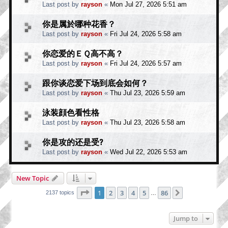
Last post by
rayson
«
Mon Jul 27, 2026 5:51 am
你是属於哪种花香？
Last post by
rayson
«
Fri Jul 24, 2026 5:58 am
你恋爱的ＥＱ高不高？
Last post by
rayson
«
Fri Jul 24, 2026 5:57 am
跟你谈恋爱下场到底会如何？
Last post by
rayson
«
Thu Jul 23, 2026 5:59 am
泳装顔色看性格
Last post by
rayson
«
Thu Jul 23, 2026 5:58 am
你是攻的还是受?
Last post by
rayson
«
Wed Jul 22, 2026 5:53 am
New Topic
Page
1
of
86
1
2
3
4
5
86
Next
2137 topics
…
Jump to