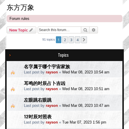
东方万象
Forum rules
Search
Advanced search
New Topic
1
2
3
4
Next
91 topics
Topics
名字属于哪个宇宙家族
Last post by
rayson
«
Wed Mar 08, 2023 10:54 am
耳鸣的时辰占卜吉凶
Last post by
rayson
«
Wed Mar 08, 2023 10:51 am
左眼跳右眼跳
Last post by
rayson
«
Wed Mar 08, 2023 10:47 am
12时辰对照表
Last post by
rayson
«
Tue Mar 07, 2023 1:56 pm