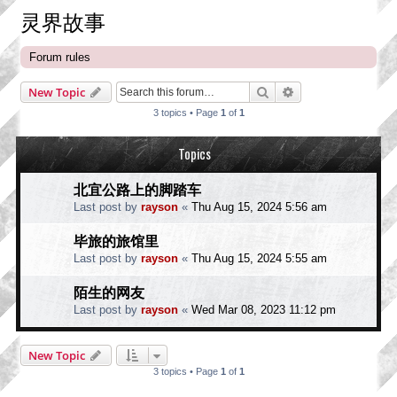
灵界故事
Forum rules
Search
Advanced search
New Topic
3 topics • Page
1
of
1
Topics
北宜公路上的脚踏车
Last post by
rayson
«
Thu Aug 15, 2024 5:56 am
毕旅的旅馆里
Last post by
rayson
«
Thu Aug 15, 2024 5:55 am
陌生的网友
Last post by
rayson
«
Wed Mar 08, 2023 11:12 pm
New Topic
3 topics • Page
1
of
1