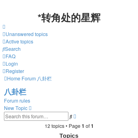
*
转角处的星辉
Unanswered topics
Active topics
Search
FAQ
Login
Register
Home
Forum
八卦栏
八卦栏
Forum rules
New Topic
Search
Advanced
search
12 topics • Page
1
of
1
Topics