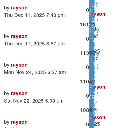
是
交
7:43
门、
by
不
Last
by
rayson
父
Replies
0
懒
pm
不
不
rayson
post
Thu Dec 11, 2025 7:48 pm
喜
亲
散，
到
»
讲
Views
16124
欢
写
是
Sat
深
话？
你，
给
Last
by
rayson
Dec
大
男
Replies
0
度
不
其
post
Thu Dec 11, 2025 8:57 am
13,
儿
脑
人
朋
是
2025
实
Views
11300
子
在
女
友？
冷
7:40
跟
的
求
人，
Last
by
rayson
不
pm
写
Replies
0
漠，
你
一
救
post
Mon Nov 24, 2025 6:27 am
特
是
给
是
一
by
封
Views
11040
别
孤
每
心
点
rayson
信：
撩
僻，
一
Last
by
rayson
太
»
老
Replies
0
关
下
人
是
post
Sat Nov 22, 2025 5:03 pm
位
Thu
痛
了
系
辈
的
Dec
社
Views
10891
by
真
以
都
子，
11,
情
rayson
交
正
后，
Last
by
rayson
没
让
Replies
0
2025
都
»
话
发
想