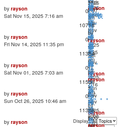
22,
by
5:03
2025
福，
2025
往
rayson
Last
by
rayson
pm
真
7:07
Replies
0
90%
4:56
»
post
Sat Nov 15, 2025 7:16 am
的“铁
am
正
pm
Thu
来
Views
10718
律”
当
Nov
自
by
上
Last
by
rayson
20,
情
Replies
0
rayson
于
post
Fri Nov 14, 2025 11:35 pm
2025
老
感
»
妻
6:35
Views
11354
板
Sat
之
子
am
Nov
后，
旅
Last
by
rayson
by
什
Replies
0
15,
你
by
post
Sat Nov 01, 2025 7:03 am
rayson
麽
2025
rayson
才
»
Views
11536
才
7:16
»
Sun
发
am
是
Last
by
rayson
Sat
工
Replies
0
Nov
现。。。
post
Sun Oct 26, 2025 10:46 am
Nov
合
16,
作
by
01,
Views
11308
2025
适
就
rayson
2025
7:03
by
»
是
Display:
Last
by
rayson
7:03
am
rayson