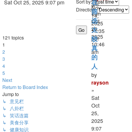
Fri
post
Sort by:
Sat Oct 25, 2025 9:07 pm
在
am
»
Nov
Direction:
筛
Sun
14,
Oct
选
2025
26,
太
11:35
2025
121 topics
pm
较
10:46
1
真
am
2
的
3
4
人
5
by
Next
rayson
Return to Board Index
»
Jump to
Sat
↳ 意见栏
Oct
↳ 八卦栏
25,
↳ 笑话连篇
2025
↳ 美食分享
9:07
↳ 健康知识