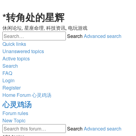
*
转角处的星辉
休闲论坛, 星座命理, 科技资讯, 电玩游戏
Search
Advanced search
Quick links
Unanswered topics
Active topics
Search
FAQ
Login
Register
Home
Forum
心灵鸡汤
心灵鸡汤
Forum rules
New Topic
Search
Advanced search