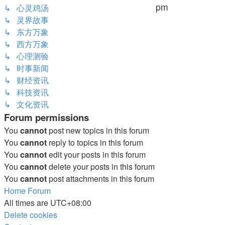
pm
↳ 心灵鸡汤
↳ 灵界故事
↳ 东方万象
↳ 西方万象
↳ 心理测验
↳ 时事新闻
↳ 财经资讯
↳ 科技资讯
↳ 文化资讯
Forum permissions
You
cannot
post new topics in this forum
You
cannot
reply to topics in this forum
You
cannot
edit your posts in this forum
You
cannot
delete your posts in this forum
You
cannot
post attachments in this forum
Home
Forum
All times are
UTC+08:00
Delete cookies