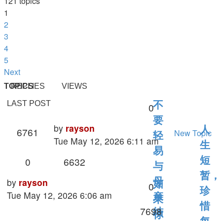
121 topics
1
2
3
4
5
Next
TOPICS
REPLIES
VIEWS
LAST POST
不
Replies
0
要
Last
by
rayson
人
Views
6761
New Topic
轻
post
Tue May 12, 2026 6:11 am
生
易
Replies
Views
短
0
6632
与
暂，
Last
母
by
rayson
如
Replies
0
珍
post
Tue May 12, 2026 6:06 am
亲
果
惜
Views
7698
结
你