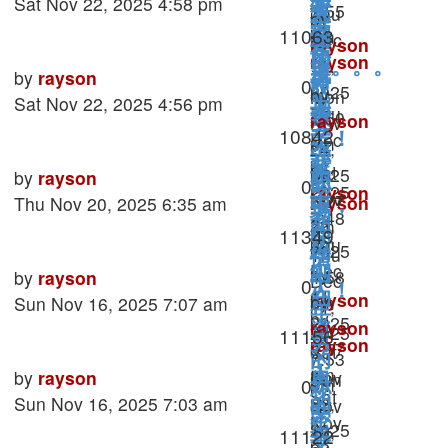
post
Sat Nov 22, 2025 4:58 pm
才
有
7:55
夫
Thu
不
by
展
带
Views
11063
by
pm
知
Dec
妻
rayson
会
还
团
rayson
11,
道。。。
»
成
Last
by
rayson
再
男
Replies
0
没
»
2025
队
by
Mon
post
Sat Nov 22, 2025 4:56 pm
为
见
女
Thu
7:50
跟
rayson
Nov
变
Views
10842
一
Dec
了！
pm
关
»
24,
上
强
11,
by
辈
Sat
2025
系
Last
by
by
rayson
职
Replies
0
的
2025
rayson
Nov
子
6:27
post
rayson
Thu Nov 20, 2025 6:35 am
中，
场
老
7:48
»
22,
am
»
的
Views
11349
你
pm
法
Thu
板
2025
Thu
情
不
Dec
by
则
Last
4:58
by
rayson
Dec
中
Replies
0
人！
11,
知
rayson
by
post
pm
Sun Nov 16, 2025 7:07 am
11,
年
by
2025
»
rayson
道
2025
Views
11156
男
rayson
8:57
Sat
»
7:53
的
»
am
人
Last
by
rayson
Nov
Sun
男
Replies
0
pm
秘
Sat
post
Sun Nov 16, 2025 7:03 am
22,
Nov
的
女
Nov
密
2025
16,
Views
11122
幸
交