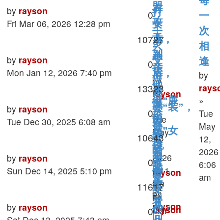
每
盟
有
Last
by
rayson
打
Replies
0
一
攻
post
Fri Mar 06, 2026 12:28 pm
女
工
次
击
Views
10727
儿，
多
相
父
别
年
Last
by
rayson
父
逢
Replies
0
亲
让
post
Mon Jan 12, 2026 7:40 pm
后，
by
母
by
他
Views
13323
rays
才
越
rayson
做“廉
»
懂
»
会“装”，
Last
by
rayson
学
Replies
0
Tue
价
Tue
的
post
Tue Dec 30, 2025 6:08 am
孩
会
May
感”女
May
残
Views
10643
子
12,
换
12,
孩
酷
2026
越
个
Last
2026
by
rayson
by
养
Replies
0
6:06
事
强
post
6:11
Sun Dec 14, 2025 5:10 pm
角
rayson
育
am
实
am
大
»
Views
11617
度
女
by
by
Fri
看
儿，
rayson
Last
by
rayson
你
rayson
Replies
0
Mar
问
»
post
Sat Dec 13, 2025 7:43 pm