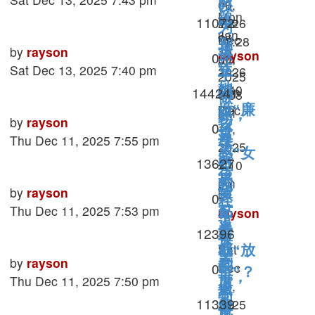
从
»
06,
以
Mon
题
Views
11072
Tue
2026
小
为
Jan
by
Dec
12:28
别
是
Last
by
rayson
12,
孩
rayson
Replies
0
30,
pm
让
post
Sat Dec 13, 2025 7:40 pm
2026
立
»
2025
子
她
7:40
Views
144241
Sun
规
6:08
做
pm
Dec
做“廉
am
矩，
功
Last
by
rayson
孩
Replies
0
14,
价
其
post
Thu Dec 11, 2025 7:55 pm
课
2025
子
感”女
实
Views
13627
做
5:10
只
孩
是
pm
到
会
Last
by
rayson
by
孩
Replies
0
在
一
post
Thu Dec 11, 2025 7:53 pm
黏
rayson
子
逼
半
»
Views
12396
着
被
孩
Sat
就“放
父
骂
Last
by
rayson
别
Replies
0
Dec
子
空”？
母，
post
Thu Dec 11, 2025 7:50 pm
后
13,
人
撒
不
却
Views
11339
2025
关
喜
谎