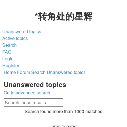
*
转角处的星辉
Unanswered topics
Active topics
Search
FAQ
Login
Register
Home
Forum
Search
Unanswered topics
Unanswered topics
Go to advanced search
Search
Advanced
Search found more than 1000 matches
search
Page
Jump to page: