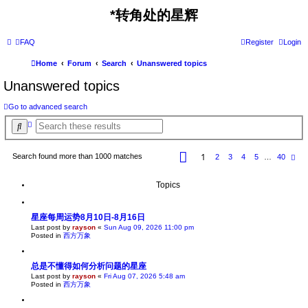
*
转角处的星辉
FAQ
Register
Login
Home
Forum
Search
Unanswered topics
Unanswered topics
Go to advanced search
A
S
d
e
v
a
a
P
1
r
n
Search found more than 1000 matches
N
2
3
4
5
…
40
a
c
e
c
g
e
x
h
e
d
t
Topics
1
s
o
e
f
a
4
r
星座每周运势8月10日-8月16日
0
c
Last post by
rayson
«
Sun Aug 09, 2026 11:00 pm
h
Posted in
西方万象
总是不懂得如何分析问题的星座
Last post by
rayson
«
Fri Aug 07, 2026 5:48 am
Posted in
西方万象