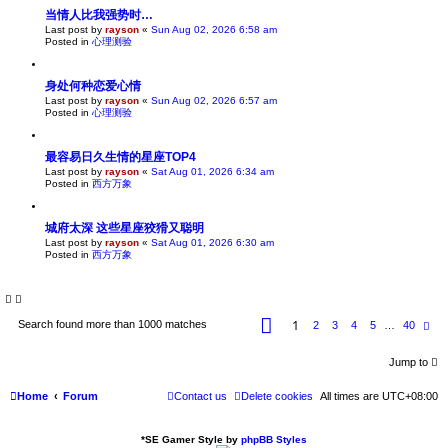
当情人比我强势时…
Last post by
rayson
«
Sun Aug 02, 2026 6:58 am
Posted in
心理测验
身处何种恋爱心情
Last post by
rayson
«
Sun Aug 02, 2026 6:57 am
Posted in
心理测验
最容易日久生情的星座TOP4
Last post by
rayson
«
Sat Aug 01, 2026 6:34 am
Posted in
西方万象
城府太深 这些星座狡猾又聪明
Last post by
rayson
«
Sat Aug 01, 2026 6:30 am
Posted in
西方万象
P
1
Search found more than 1000 matches
N
2
3
4
5
…
40
a
e
g
x
e
t
Jump to
1
o
f
Home
Forum
Contact us
Delete cookies
All times are
UTC+08:00
4
0
*
SE Gamer Style by
phpBB Styles