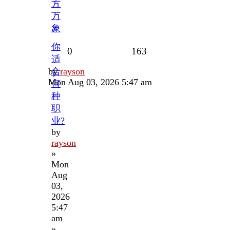
方
万
象
你
Replies
Views
0
163
适
Last
by
合
rayson
post
Mon Aug 03, 2026 5:47 am
何
种
职
业?
by
rayson
»
Mon
Aug
03,
2026
5:47
am
»