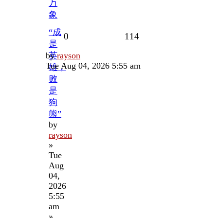
万
象
“成
Replies
Views
0
114
是
Last
by
英
rayson
post
Tue Aug 04, 2026 5:55 am
雄，
败
是
狗
熊”
by
rayson
»
Tue
Aug
04,
2026
5:55
am
»