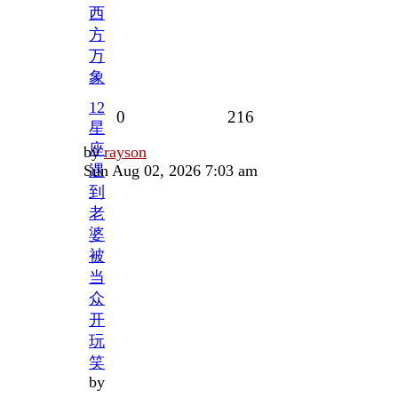
西
方
万
象
12
Replies
Views
0
216
星
座
Last
by
rayson
post
Sun Aug 02, 2026 7:03 am
遇
到
老
婆
被
当
众
开
玩
笑
by