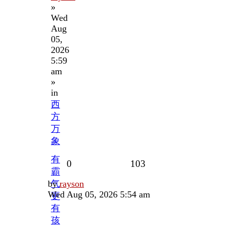
»
Wed
Aug
05,
2026
5:59
am
»
in
西
方
万
象
有
Replies
Views
0
103
霸
Last
by
气
rayson
post
Wed Aug 05, 2026 5:54 am
更
有
孩