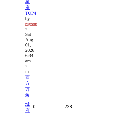
星
座
TOP4
by
rayson
»
Sat
Aug
01,
2026
6:34
am
»
in
西
方
万
象
城
Replies
Views
0
238
府