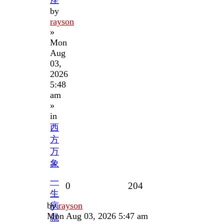
by
rayson
»
Mon
Aug
03,
2026
5:48
am
»
in
西
方
万
象
一
Replies
Views
0
204
生
Last
by
病
rayson
post
Mon Aug 03, 2026 5:47 am
就