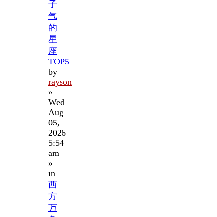
子
气
的
星
座
TOP5
by
rayson
»
Wed
Aug
05,
2026
5:54
am
»
in
西
方
万