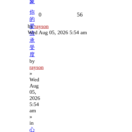
象
你
Replies
Views
0
56
的
Last
by
爱
rayson
post
Wed Aug 05, 2026 5:54 am
情
承
受
度
by
rayson
»
Wed
Aug
05,
2026
5:54
am
»
in
心