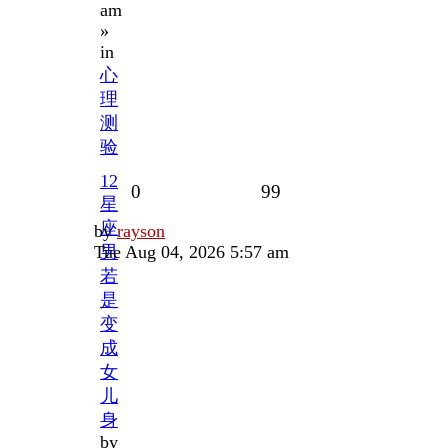
am
»
in
心
理
测
验
12
Replies
Views
0
99
星
座
Last
by
rayson
post
Tue Aug 04, 2026 5:57 am
男
若
是
变
成
女
儿
身
by