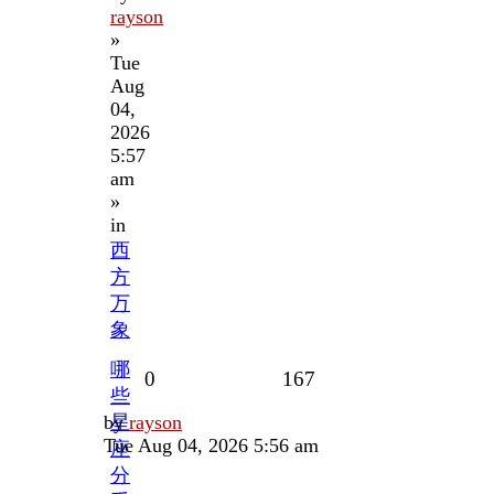
rayson
»
Tue
Aug
04,
2026
5:57
am
»
in
西
方
万
象
哪
Replies
Views
0
167
些
Last
by
星
rayson
post
Tue Aug 04, 2026 5:56 am
座
分