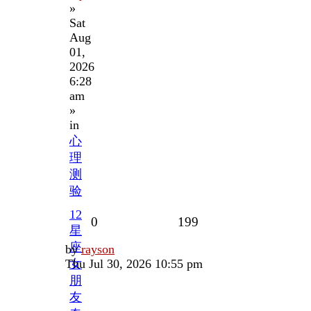
»
Sat
Aug
01,
2026
6:28
am
»
in
心
理
测
验
12
Replies
Views
0
199
星
座
Last
by
rayson
post
Thu Jul 30, 2026 10:55 pm
女
朋
友