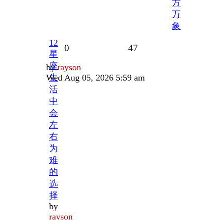
方
万
象
12
Replies
Views
0
47
星
座
Last
by
rayson
post
Wed Aug 05, 2026 5:59 am
生
活
中
会
左
右
为
难
的
选
择
by
rayson