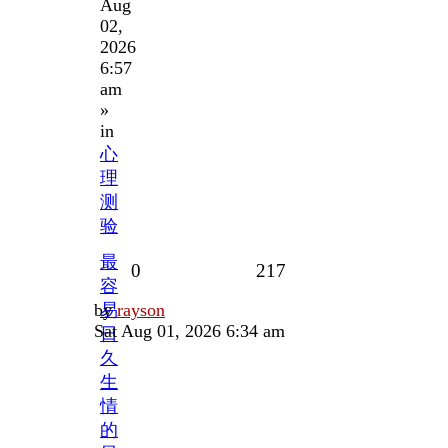
Aug
02,
2026
6:57
am
»
in
心
理
测
验
最
Replies
Views
0
217
容
Last
by
易
rayson
post
Sat Aug 01, 2026 6:34 am
日
久
生
情
的