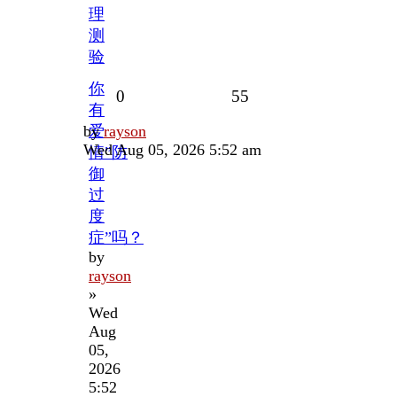
理
测
验
你
Replies
Views
0
55
有
Last
by
爱
rayson
post
Wed Aug 05, 2026 5:52 am
情”防
御
过
度
症”吗？
by
rayson
»
Wed
Aug
05,
2026
5:52