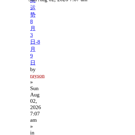
周
运
势
8
月
3
日-8
月
9
日
by
rayson
»
Sun
Aug
02,
2026
7:07
am
»
in