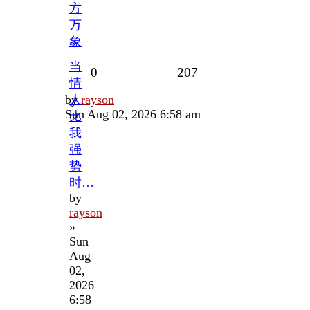
方
万
象
当
Replies
Views
0
207
情
Last
by
人
rayson
post
Sun Aug 02, 2026 6:58 am
比
我
强
势
时…
by
rayson
»
Sun
Aug
02,
2026
6:58