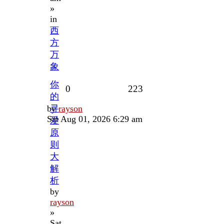
»
in
西
方
万
象
你
Replies
Views
0
223
的
Last
by
寻
rayson
post
Sat Aug 01, 2026 6:29 am
爱
原
则
大
解
析
by
rayson
»
Sat