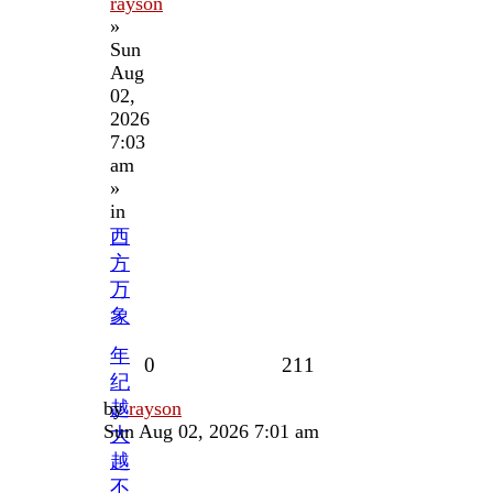
rayson
»
Sun
Aug
02,
2026
7:03
am
»
in
西
方
万
象
年
Replies
Views
0
211
纪
Last
by
越
rayson
post
Sun Aug 02, 2026 7:01 am
大
越
不