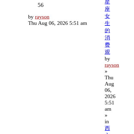
星
Views
56
座
女
Last
by
rayson
post
Thu Aug 06, 2026 5:51 am
生
的
消
费
观
by
rayson
»
Thu
Aug
06,
2026
5:51
am
»
in
西