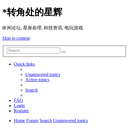
*
转角处的星辉
休闲论坛, 星座命理, 科技资讯, 电玩游戏
Skip to content
Advanced
Search
search
Quick links
Unanswered topics
Active topics
Search
FAQ
Login
Register
Home
Forum
Search
Unanswered topics