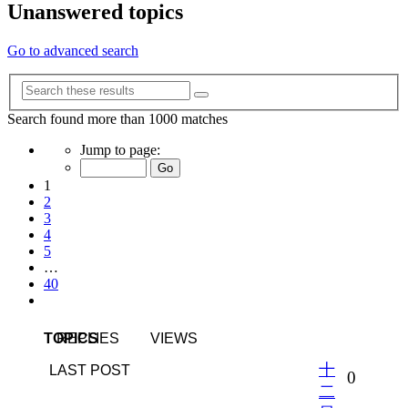
Unanswered topics
Go to advanced search
Advanced
Search
search
Search found more than 1000 matches
Page
Jump to page:
1
of
1
40
2
3
4
5
…
40
Next
TOPICS
REPLIES
VIEWS
十
LAST POST
Replies
0
二