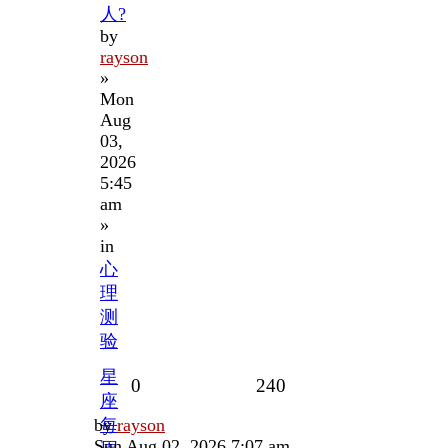
人?
by
rayson
»
Mon
Aug
03,
2026
5:45
am
»
in
心
理
测
验
星
Replies
Views
0
240
座
Last
by
每
rayson
post
Sun Aug 02, 2026 7:07 am