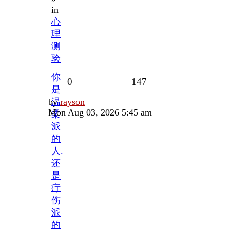
in
心
理
测
验
你
Replies
Views
0
147
是
Last
by
温
rayson
post
Mon Aug 03, 2026 5:45 am
柔
派
的
人.
还
是
疔
伤
派
的