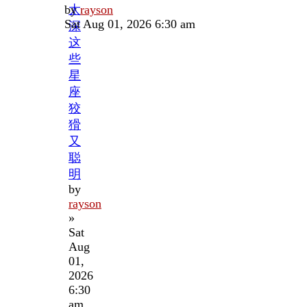
Last
by
太
rayson
post
Sat Aug 01, 2026 6:30 am
深
这
些
星
座
狡
猾
又
聪
明
by
rayson
»
Sat
Aug
01,
2026
6:30
am