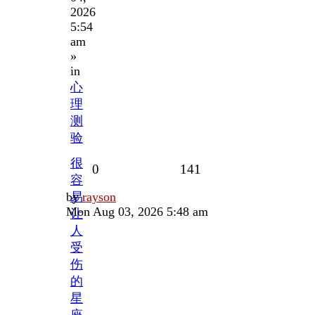
2026
5:54
am
»
in
心
理
测
验
很
Replies
Views
0
141
容
Last
by
易
rayson
post
Mon Aug 03, 2026 5:48 am
让
人
受
伤
的
星
座