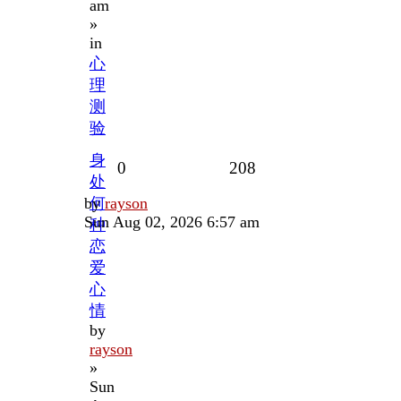
am
»
in
心
理
测
验
身
Replies
Views
0
208
处
Last
by
何
rayson
post
Sun Aug 02, 2026 6:57 am
种
恋
爱
心
情
by
rayson
»
Sun