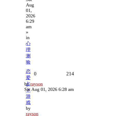
Aug
01,
2026
6:29
am
»
in
心
理
测
验
恋
Replies
Views
0
214
爱
Last
by
占
rayson
post
Sat Aug 01, 2026 6:28 am
卜
游
戏
by
rayson