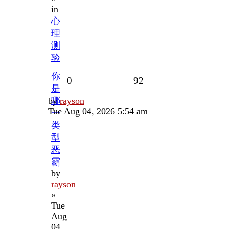
in
心
理
测
验
你
Replies
Views
0
92
是
Last
by
哪
rayson
post
Tue Aug 04, 2026 5:54 am
一
类
型
恶
霸
by
rayson
»
Tue
Aug
04,