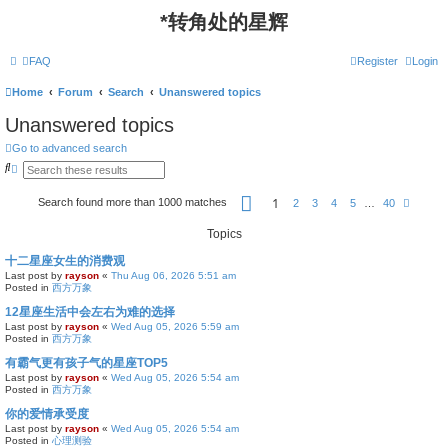
*
转角处的星辉
FAQ
Register
Login
Home
Forum
Search
Unanswered topics
Unanswered topics
Go to advanced search
S
A
e
d
a
v
P
1
Search found more than 1000 matches
r
a
N
2
3
4
5
…
40
a
c
n
e
g
h
c
x
e
Topics
e
t
1
d
o
十二星座女生的消费观
s
f
e
Last post by
rayson
«
Thu Aug 06, 2026 5:51 am
4
a
Posted in
西方万象
0
r
c
12星座生活中会左右为难的选择
h
Last post by
rayson
«
Wed Aug 05, 2026 5:59 am
Posted in
西方万象
有霸气更有孩子气的星座TOP5
Last post by
rayson
«
Wed Aug 05, 2026 5:54 am
Posted in
西方万象
你的爱情承受度
Last post by
rayson
«
Wed Aug 05, 2026 5:54 am
Posted in
心理测验