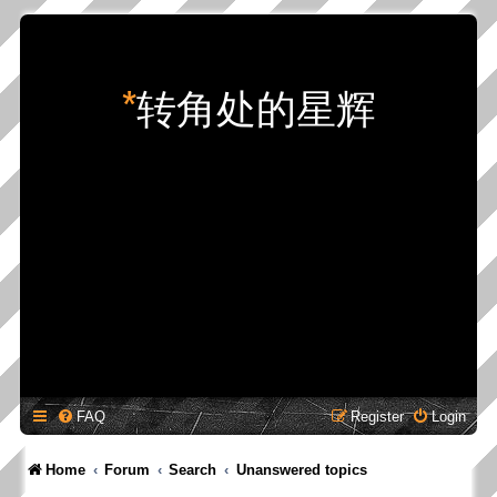
*
转角处的星辉
FAQ
Register
Login
Home
Forum
Search
Unanswered topics