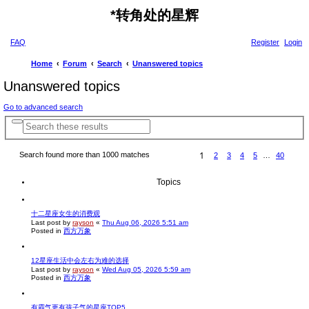
*
转角处的星辉
FAQ
Register
Login
Home
Forum
Search
Unanswered topics
Unanswered topics
Go to advanced search
A
S
d
e
v
a
a
P
1
Search found more than 1000 matches
2
3
4
5
…
40
r
n
a
N
c
c
g
e
e
e
x
h
d
Topics
1
t
s
o
e
f
a
4
十二星座女生的消费观
r
0
c
Last post by
rayson
«
Thu Aug 06, 2026 5:51 am
h
Posted in
西方万象
12星座生活中会左右为难的选择
Last post by
rayson
«
Wed Aug 05, 2026 5:59 am
Posted in
西方万象
有霸气更有孩子气的星座TOP5