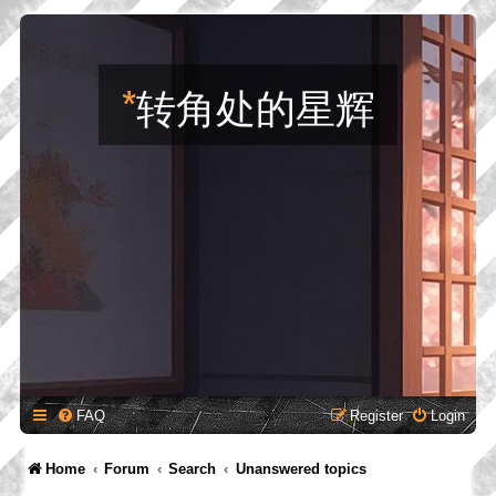
*
转角处的星辉
FAQ
Register
Login
Home
Forum
Search
Unanswered topics