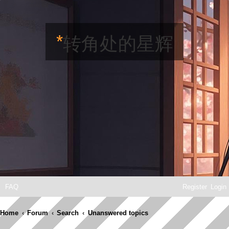
*
转角处的星辉
FAQ
Register
Login
Home
Forum
Search
Unanswered topics