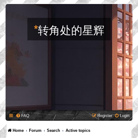
*
转角处的星辉
FAQ
Register
Login
Home
Forum
Search
Active topics