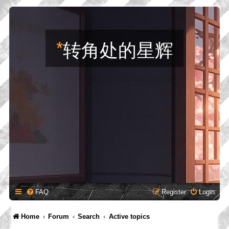
*
转角处的星辉
FAQ
Register
Login
Home
Forum
Search
Active topics