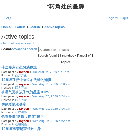
*
转角处的星辉
FAQ
Register
Login
Home
Forum
Search
Active topics
Active topics
Go to advanced search
Search
Advanced search
Search found 18 matches • Page
1
of
1
Topics
十二星座女生的消费观
Last post by
rayson
«
Thu Aug 06, 2026 5:51 am
Posted in
西方万象
12星座生活中会左右为难的选择
Last post by
rayson
«
Wed Aug 05, 2026 5:59 am
Posted in
西方万象
有霸气更有孩子气的星座TOP5
Last post by
rayson
«
Wed Aug 05, 2026 5:54 am
Posted in
西方万象
你的爱情承受度
Last post by
rayson
«
Wed Aug 05, 2026 5:54 am
Posted in
心理测验
你有爱情”防御过度症”吗？
Last post by
rayson
«
Wed Aug 05, 2026 5:52 am
Posted in
心理测验
12星座男若是变成女儿身