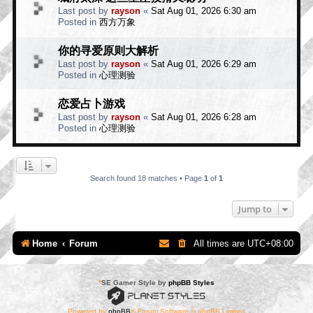
Last post by
rayson
«
Sat Aug 01, 2026 6:30 am
Posted in
西方万象
你的寻爱原则大解析
Last post by
rayson
«
Sat Aug 01, 2026 6:29 am
Posted in
心理测验
恋爱占卜游戏
Last post by
rayson
«
Sat Aug 01, 2026 6:28 am
Posted in
心理测验
Search found 18 matches • Page
1
of
1
Jump to
Home
Forum
All times are
UTC+08:00
*
SE Gamer Style by
phpBB Styles
Powered by
phpBB
® Forum Software © phpBB Limited