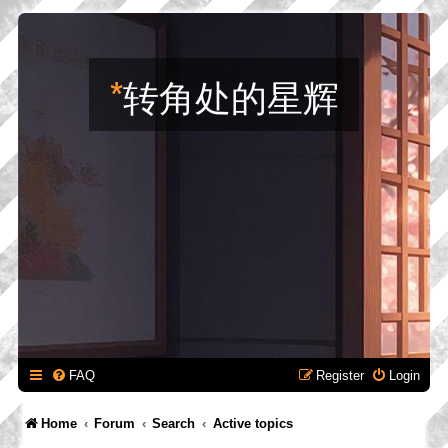
*
转角处的星辉
FAQ
Register
Login
Home
Forum
Search
Active topics